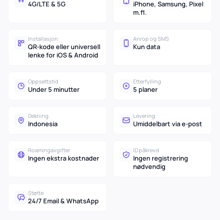
4G/LTE & 5G
iPhone, Samsung, Pixel
m.fl.
Installasjon
Anrop og SMS
QR-kode eller universell
Kun data
lenke for iOS & Android
Oppsettstid
Etterfylling
Under 5 minutter
5 planer
Dekning
Levering
Indonesia
Umiddelbart via e-post
Roamingavgifter
ID påkrevd
Ingen ekstra kostnader
Ingen registrering
nødvendig
Støtte
24/7 Email & WhatsApp