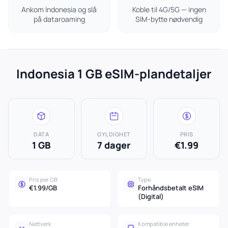
Ankom Indonesia og slå
Koble til 4G/5G — ingen
på dataroaming
SIM-bytte nødvendig
Indonesia 1 GB eSIM-plandetaljer
DATA
GYLDIGHET
PRIS
1 GB
7 dager
€1.99
Pris per GB
Type
€1.99/GB
Forhåndsbetalt eSIM
(Digital)
Nettverk
Kompatible enheter