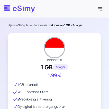
Esimy
Hjem
/
eSIM-planer
/
Indonesia
/
Indonesia – 1 GB – 7 dager
Indonesia
1 GB
7 dager
1.99
€
1 GB Internett
Wi-Fi-hotspot tillatt
Øyeblikkelig aktivering
Gyldighet fra første gangs bruk