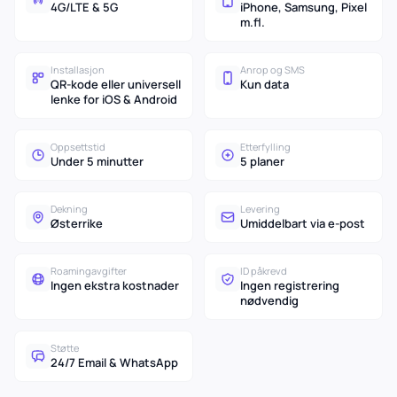
4G/LTE & 5G
iPhone, Samsung, Pixel
m.fl.
Installasjon
Anrop og SMS
QR-kode eller universell
Kun data
lenke for iOS & Android
Oppsettstid
Etterfylling
Under 5 minutter
5 planer
Dekning
Levering
Østerrike
Umiddelbart via e-post
Roamingavgifter
ID påkrevd
Ingen ekstra kostnader
Ingen registrering
nødvendig
Støtte
24/7 Email & WhatsApp