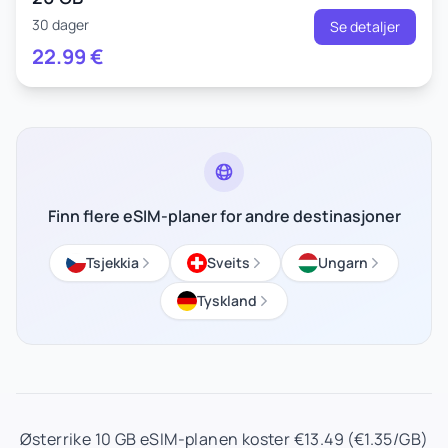
30 dager
Se detaljer
22.99
€
Finn flere eSIM-planer for andre destinasjoner
Tsjekkia
Sveits
Ungarn
Tyskland
Østerrike 10 GB eSIM-planen koster €13.49 (€1.35/GB)