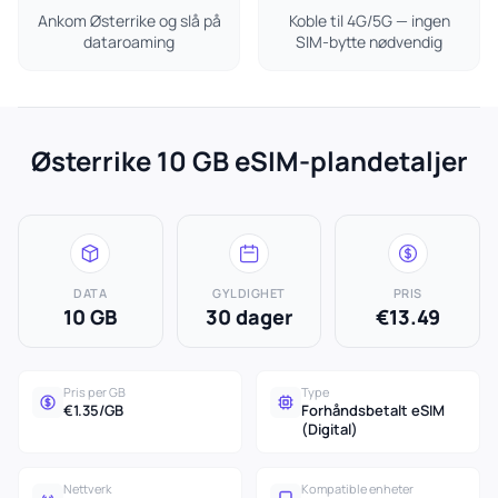
Ankom Østerrike og slå på
Koble til 4G/5G — ingen
dataroaming
SIM-bytte nødvendig
Østerrike 10 GB eSIM-plandetaljer
DATA
GYLDIGHET
PRIS
10 GB
30 dager
€13.49
Pris per GB
Type
€1.35/GB
Forhåndsbetalt eSIM
(Digital)
Nettverk
Kompatible enheter