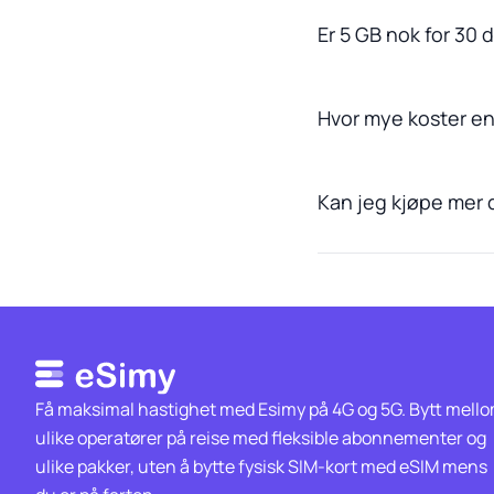
Er 5 GB nok for 30 
Hvor mye koster en
Kan jeg kjøpe mer d
Få maksimal hastighet med Esimy på 4G og 5G. Bytt mell
ulike operatører på reise med fleksible abonnementer og
ulike pakker, uten å bytte fysisk SIM-kort med eSIM mens