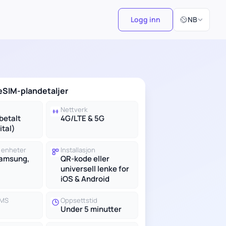
Velg språk
Logg inn
NB
eSIM-plandetaljer
Nettverk
betalt
4G/LTE & 5G
ital)
 enheter
Installasjon
Samsung,
QR-kode eller
universell lenke for
iOS & Android
SMS
Oppsettstid
Under 5 minutter