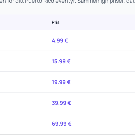
n for ditt Puerto Rico eventyr. Sammenlign priser, d
Pris
4.99
€
15.99
€
19.99
€
39.99
€
69.99
€