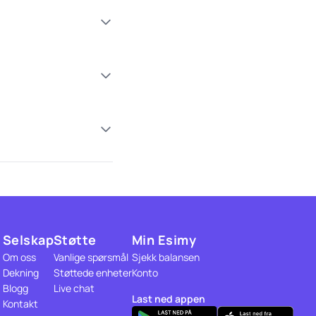
Selskap
Støtte
Min Esimy
Om oss
Vanlige spørsmål
Sjekk balansen
Dekning
Støttede enheter
Konto
Blogg
Live chat
Last ned appen
Kontakt