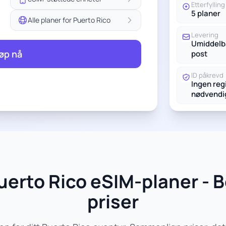
Etterfylling
5 planer
Alle planer for Puerto Rico
Levering
Umiddelba
øp nå
post
ID påkrevd
Ingen reg
nødvendi
erto Rico eSIM-planer - 
priser