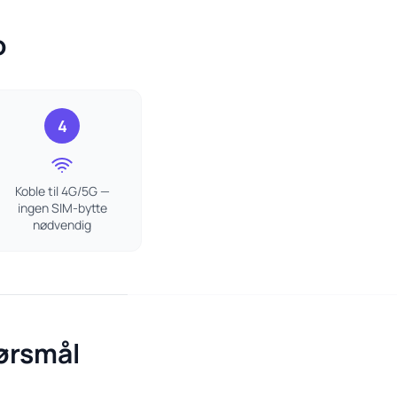
o
4
Koble til 4G/5G —
ingen SIM-bytte
nødvendig
pørsmål