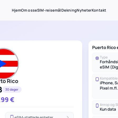
Hjem
Om oss
eSIM-reisemål
Dekning
Nyheter
Kontakt
Puerto Rico 
Type
Forhånds
eSIM (Dig
Kompatible
to Rico
iPhone, 
B
Pixel m.fl.
30 dager
.99
€
Anrop og 
Kun data
eSIM-støttede enheter