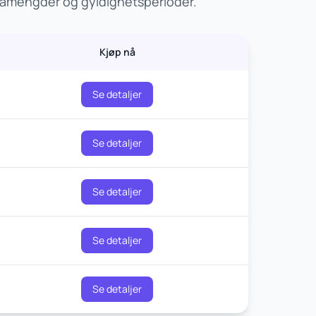
atamengder og gyldighetsperioder.
Kjøp nå
Se detaljer
Se detaljer
Se detaljer
Se detaljer
Se detaljer