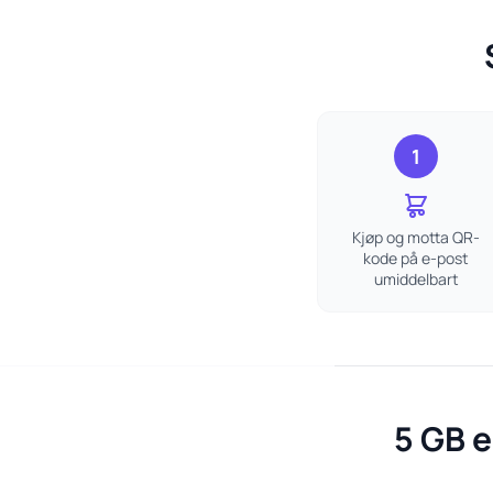
1
Kjøp og motta QR-
kode på e-post
umiddelbart
5 GB e