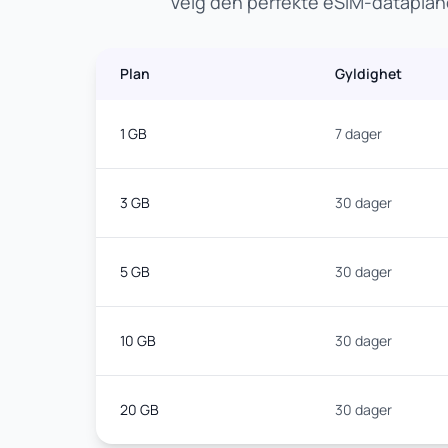
Velg den perfekte eSIM-dataplane
Plan
Gyldighet
1 GB
7 dager
3 GB
30 dager
5 GB
30 dager
10 GB
30 dager
20 GB
30 dager