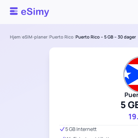
Esimy
Hjem
/
eSIM-planer
/
Puerto Rico
/
Puerto Rico – 5 GB – 30 dager
Puer
5 G
19
5 GB Internett