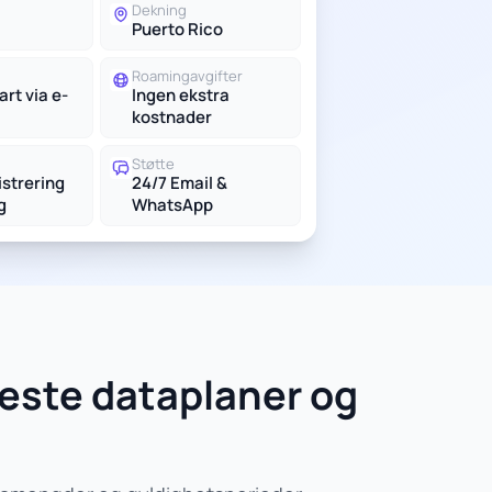
Dekning
Puerto Rico
Roamingavgifter
rt via e-
Ingen ekstra
kostnader
Støtte
istrering
24/7 Email &
g
WhatsApp
Beste dataplaner og