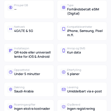
Pris per GB
Type
—
Forhåndsbetalt eSIM
(Digital)
Nettverk
Kompatible enheter
4G/LTE & 5G
iPhone, Samsung, Pixel
m.fl.
Installasjon
Anrop og SMS
QR-kode eller universell
Kun data
lenke for iOS & Android
Oppsettstid
Etterfylling
Under 5 minutter
5 planer
Dekning
Levering
Saudi-Arabia
Umiddelbart via e-post
Roamingavgifter
ID påkrevd
Ingen ekstra kostnader
Ingen registrering