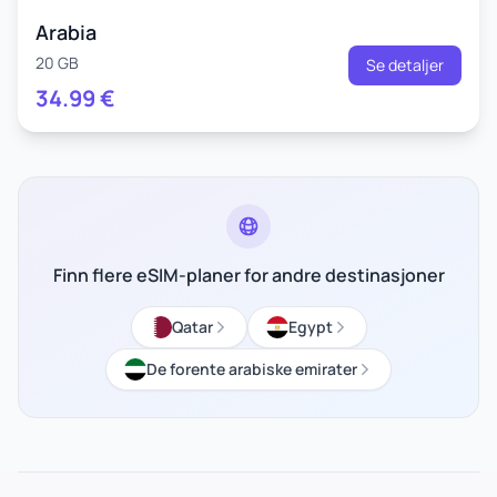
Arabia
20 GB
Se detaljer
34.99
€
Finn flere eSIM-planer for andre destinasjoner
Qatar
Egypt
De forente arabiske emirater