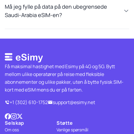
Må jeg fylle på data på den ubegrensede
Saudi-Arabia eSIM-en?
Få maksimal hastighet med Esimy på 4G og 5G. Bytt
mellom ulike operatører på reise med fleksible
abonnementer og ulike pakker, uten å bytte fysisk SIM-
kort med eSIM mens du er på farten.
+1 (302) 610-1752
support@esimy.net
Selskap
Støtte
Om oss
Vanlige spørsmål