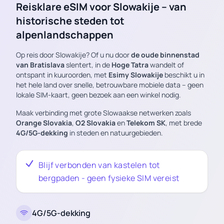
Reisklare eSIM voor Slowakije – van
historische steden tot
alpenlandschappen
Op reis door Slowakije? Of u nu door
de oude binnenstad
van Bratislava
slentert, in de
Hoge Tatra
wandelt of
ontspant in kuuroorden, met
Esimy Slowakije
beschikt u in
het hele land over snelle, betrouwbare mobiele data – geen
lokale SIM-kaart, geen bezoek aan een winkel nodig.
Maak verbinding met grote Slowaakse netwerken zoals
Orange Slovakia
,
O2 Slovakia
en
Telekom SK
, met brede
4G/5G-dekking
in steden en natuurgebieden.
Blijf verbonden van kastelen tot
bergpaden - geen fysieke SIM vereist
4G/5G-dekking