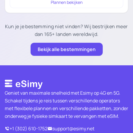
Plannen bekijken
Kun je je bestemming niet vinden? Wij bestrijken meer
dan 165+ landen wereldwijd.
Bekijk alle bestemmingen
Geniet van maximale snelheid met Esimy op 4G en 5G.
Schakel tijdens je reis tussen verschillende operators
met flexibele plannen en verschillende pakketten, zonder
onderweg je fysieke simkaart te vervangen met eSIM.
+1 (302) 610-1752
support@esimy.net