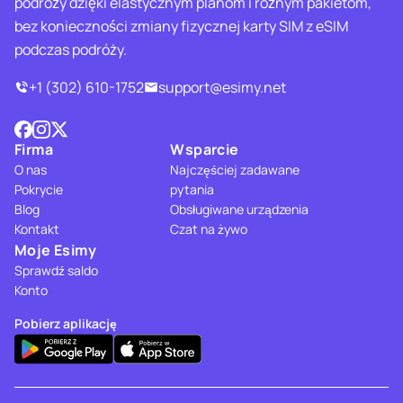
podróży dzięki elastycznym planom i różnym pakietom,
bez konieczności zmiany fizycznej karty SIM z eSIM
podczas podróży.
+1 (302) 610-1752
support@esimy.net
Firma
Wsparcie
O nas
Najczęściej zadawane
Pokrycie
pytania
Blog
Obsługiwane urządzenia
Kontakt
Czat na żywo
Moje Esimy
Sprawdź saldo
Konto
Pobierz aplikację