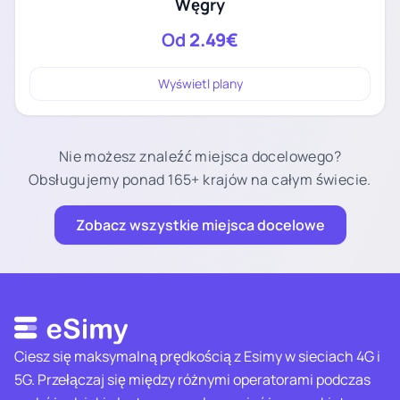
Węgry
Od
2.49€
Wyświetl plany
Nie możesz znaleźć miejsca docelowego?
Obsługujemy ponad 165+ krajów na całym świecie.
Zobacz wszystkie miejsca docelowe
Ciesz się maksymalną prędkością z Esimy w sieciach 4G i
5G. Przełączaj się między różnymi operatorami podczas