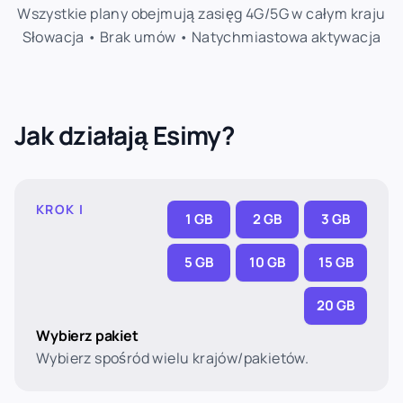
Wszystkie plany obejmują zasięg 4G/5G w całym kraju
Słowacja • Brak umów • Natychmiastowa aktywacja
Jak działają Esimy?
KROK I
1 GB
2 GB
3 GB
5 GB
10 GB
15 GB
20 GB
Wybierz pakiet
Wybierz spośród wielu krajów/pakietów.