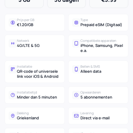
Prijs per GB
Type
€1.20/GB
Prepaid eSIM (Digitaal)
Netwerk
Compatibele apparaten
4G/LTE & 5G
iPhone, Samsung, Pixel
e.a.
Installatie
Bellen & SMS
QR-code of universele
Alleen data
link voor iOS & Android
Installatietijd
Opwaarderen
Minder dan 5 minuten
5 abonnementen
Dekking
Levering
Griekenland
Direct via e-mail