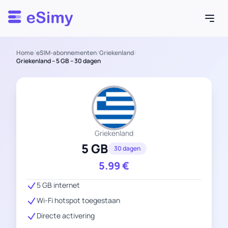
Esimy
Home
/
eSIM-abonnementen
/
Griekenland
/
Griekenland – 5 GB – 30 dagen
Griekenland
5 GB
30 dagen
5.99
€
5 GB internet
Wi-Fi hotspot toegestaan
Directe activering