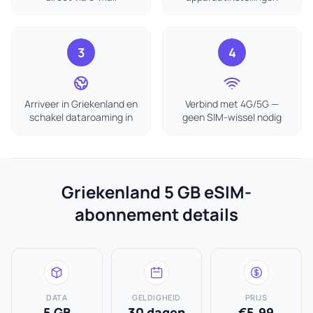
3
4
Arriveer in Griekenland en
Verbind met 4G/5G —
schakel dataroaming in
geen SIM-wissel nodig
Griekenland 5 GB eSIM-
abonnement details
DATA
GELDIGHEID
PRIJS
5 GB
30 dagen
€5.99