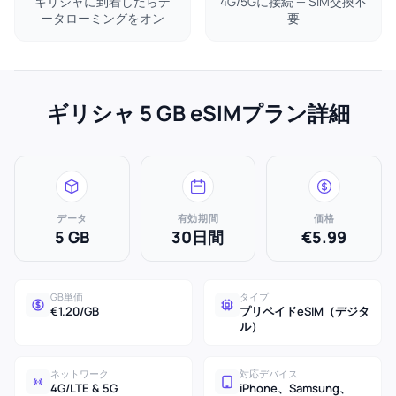
ギリシャに到着したらデ
4G/5Gに接続 — SIM交換不
ータローミングをオン
要
ギリシャ 5 GB eSIMプラン詳細
データ
有効期間
価格
5 GB
30日間
€5.99
GB単価
タイプ
€1.20/GB
プリペイドeSIM（デジタ
ル）
ネットワーク
対応デバイス
4G/LTE & 5G
iPhone、Samsung、