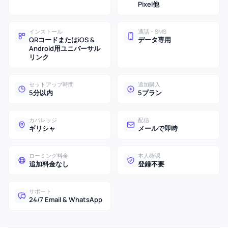
Pixel他
インストール
通話・SMS
QRコードまたはiOS &
データ専用
Android用ユニバーサル
リンク
セットアップ時間
追加購入
5分以内
5プラン
カバレッジ
配信
ギリシャ
メールで即時
ローミング料金
本人確認
追加料金なし
登録不要
サポート
24/7 Email & WhatsApp