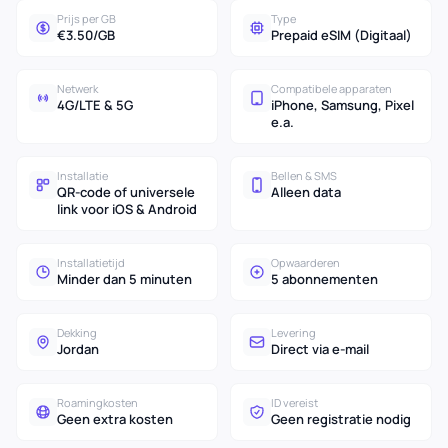
Prijs per GB
Type
€3.50/GB
Prepaid eSIM (Digitaal)
Netwerk
Compatibele apparaten
4G/LTE & 5G
iPhone, Samsung, Pixel
e.a.
Installatie
Bellen & SMS
QR-code of universele
Alleen data
link voor iOS & Android
Installatietijd
Opwaarderen
Minder dan 5 minuten
5 abonnementen
Dekking
Levering
Jordan
Direct via e-mail
Roamingkosten
ID vereist
Geen extra kosten
Geen registratie nodig