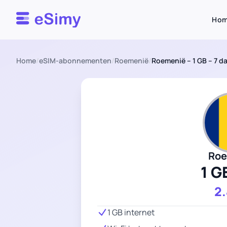
Esimy
Ho
Home
/
eSIM-abonnementen
/
Roemenië
/
Roemenië – 1 GB – 7 d
Roe
1 G
2
1 GB internet