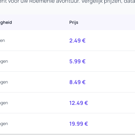
t voor uw Roemenië avontuur. Vergelijk prijzen, da
igheid
Prijs
2.49
€
gen
5.99
€
agen
8.49
€
agen
12.49
€
agen
19.99
€
agen