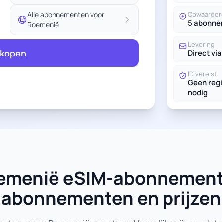
Alle abonnementen voor
Opwaarder
5 abonn
Roemenië
Levering
 kopen
Direct via
ID vereist
Geen regi
nodig
Roemenië eSIM-abonnement
abonnementen en prijzen