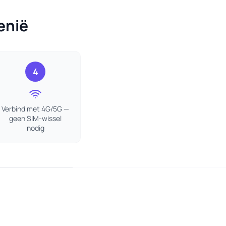
enië
4
Verbind met 4G/5G —
geen SIM-wissel
nodig