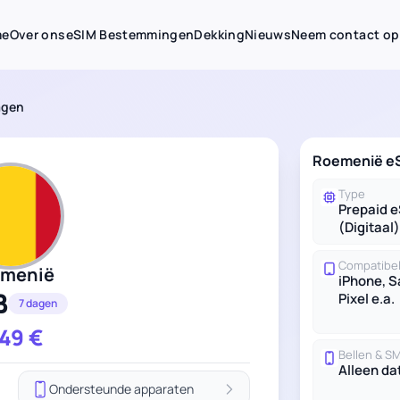
me
Over ons
eSIM Bestemmingen
Dekking
Nieuws
Neem contact op
agen
Roemenië eS
Type
Prepaid 
(Digitaal)
Compatibel
menië
iPhone, 
B
Pixel e.a.
7 dagen
.49
€
Bellen & S
Alleen da
Ondersteunde apparaten