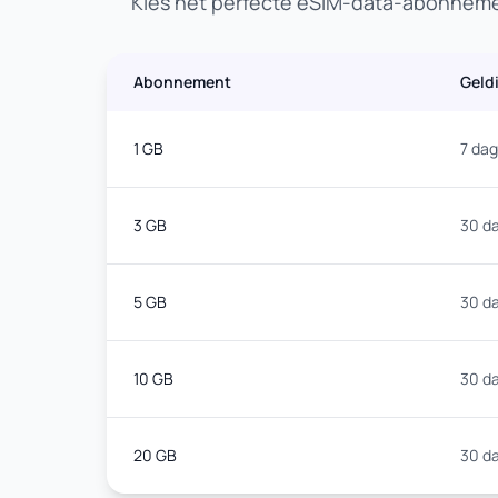
Kies het perfecte eSIM-data-abonnemen
Abonnement
Geld
1 GB
7 da
3 GB
30 d
5 GB
30 d
10 GB
30 d
20 GB
30 d