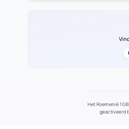
Vin
Het Roemenië 1 GB
geactiveerd 