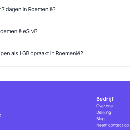
r 7 dagen in Roemenië?
Roemenië eSIM?
open als 1 GB opraakt in Roemenië?
Bedrijf
Over ons
Dekking
t
Blog
Neem contact op