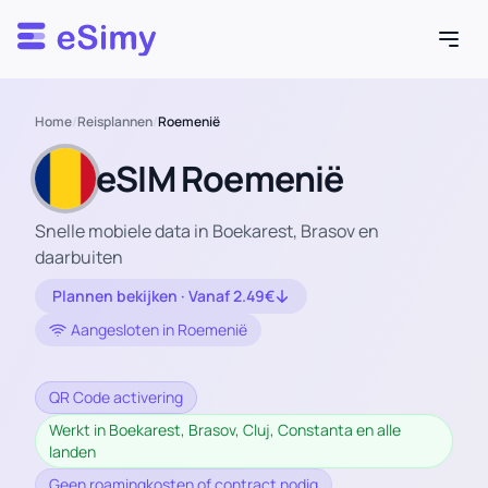
Esimy
Home
/
Reisplannen
/
Roemenië
eSIM Roemenië
Snelle mobiele data in Boekarest, Brasov en
daarbuiten
Plannen bekijken · Vanaf 2.49€
Aangesloten in Roemenië
QR Code activering
Werkt in Boekarest, Brasov, Cluj, Constanta en alle
landen
Geen roamingkosten of contract nodig