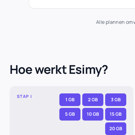
Alle plannen omv
Hoe werkt Esimy?
STAP I
1 GB
2 GB
3 GB
5 GB
10 GB
15 GB
20 GB