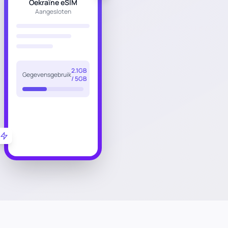
Oekraïne eSIM
Aangesloten
2.1GB
Gegevensgebruik
/ 5GB