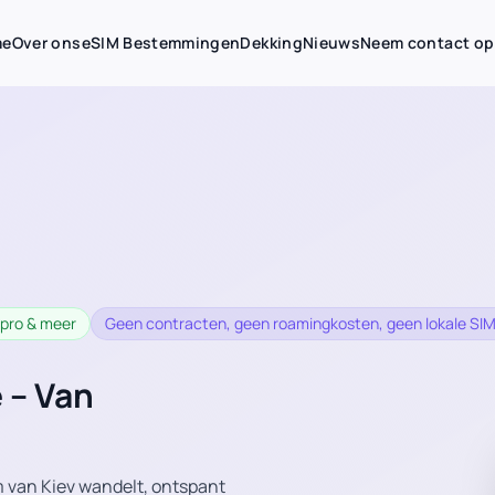
me
Over ons
eSIM Bestemmingen
Dekking
Nieuws
Neem contact op
nipro & meer
Geen contracten, geen roamingkosten, geen lokale SIM
 – Van
m van Kiev wandelt, ontspant