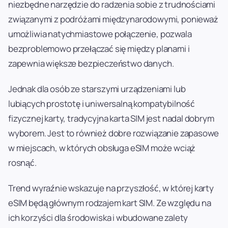
niezbędne narzędzie do radzenia sobie z trudnościami
związanymi z podróżami międzynarodowymi, ponieważ
umożliwia natychmiastowe połączenie, pozwala
bezproblemowo przełączać się między planami i
zapewnia większe bezpieczeństwo danych.
Jednak dla osób ze starszymi urządzeniami lub
lubiących prostotę i uniwersalną kompatybilność
fizycznej karty, tradycyjna karta SIM jest nadal dobrym
wyborem. Jest to również dobre rozwiązanie zapasowe
w miejscach, w których obsługa eSIM może wciąż
rosnąć.
Trend wyraźnie wskazuje na przyszłość, w której karty
eSIM będą głównym rodzajem kart SIM. Ze względu na
ich korzyści dla środowiska i wbudowane zalety