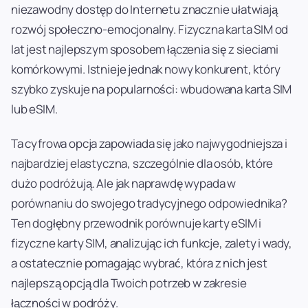
niezawodny dostęp do Internetu znacznie ułatwiają
rozwój społeczno-emocjonalny. Fizyczna karta SIM od
lat jest najlepszym sposobem łączenia się z sieciami
komórkowymi. Istnieje jednak nowy konkurent, który
szybko zyskuje na popularności: wbudowana karta SIM
lub eSIM.
Ta cyfrowa opcja zapowiada się jako najwygodniejsza i
najbardziej elastyczna, szczególnie dla osób, które
dużo podróżują. Ale jak naprawdę wypada w
porównaniu do swojego tradycyjnego odpowiednika?
Ten dogłębny przewodnik porównuje karty eSIM i
fizyczne karty SIM, analizując ich funkcje, zalety i wady,
a ostatecznie pomagając wybrać, która z nich jest
najlepszą opcją dla Twoich potrzeb w zakresie
łączności w podróży.