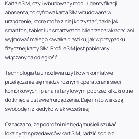
Karta eSIM, czyli wbudowany moduł identyfikacji
abonenta, to cyfrowa karta SIM wbudowana w
urządzenie, które może z niej korzystać, takie jak
smartfon, tablet lub smartwatch. Nie trzeba wkładać ani
wyjmować małego kawałka plastiku, jak w przypadku
fizycznej karty SIM. Profil eSIM jest pobierany i
włączany na odległość.
Technologia ta umożliwia użytkownikom łatwe
przełączanie się między różnymi operatorami sieci
komórkowych i planami taryfowymi poprzez kilkukrotne
dotknięcie ustawień urządzenia. Daje im to większą
swobodę niż kiedykolwiek wcześniej.
Oznacza to, że podróżni nie będą musieli szukać
lokalnych sprzedawców kart SIM, radzić sobie z