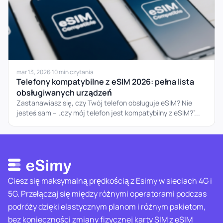
mar 13, 2026
·
10 min czytania
Telefony kompatybilne z eSIM 2026: pełna lista
obsługiwanych urządzeń
Zastanawiasz się, czy Twój telefon obsługuje eSIM? Nie
jesteś sam – „czy mój telefon jest kompatybilny z eSIM?”...
Ciesz się maksymalną prędkością z Esimy w sieciach 4G i
5G. Przełączaj się między różnymi operatorami podczas
podróży dzięki elastycznym planom i różnym pakietom,
bez konieczności zmiany fizycznej karty SIM z eSIM