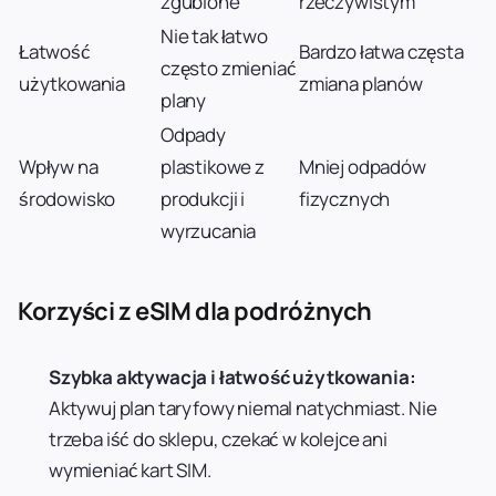
zgubione
rzeczywistym
Nie tak łatwo
Łatwość
Bardzo łatwa częsta
często zmieniać
użytkowania
zmiana planów
plany
Odpady
Wpływ na
plastikowe z
Mniej odpadów
środowisko
produkcji i
fizycznych
wyrzucania
Korzyści z eSIM dla podróżnych
Szybka aktywacja i łatwość użytkowania:
Aktywuj plan taryfowy niemal natychmiast. Nie
trzeba iść do sklepu, czekać w kolejce ani
wymieniać kart SIM.