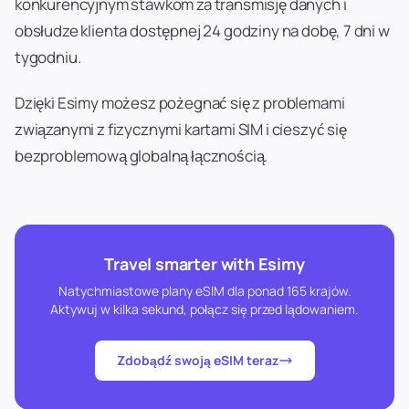
konkurencyjnym stawkom za transmisję danych i
obsłudze klienta dostępnej 24 godziny na dobę, 7 dni w
tygodniu.
Dzięki Esimy możesz pożegnać się z problemami
związanymi z fizycznymi kartami SIM i cieszyć się
bezproblemową globalną łącznością.
Travel smarter with Esimy
Natychmiastowe plany eSIM dla ponad 165 krajów.
Aktywuj w kilka sekund, połącz się przed lądowaniem.
Zdobądź swoją eSIM teraz