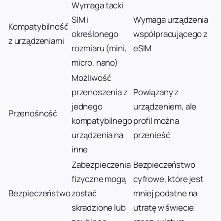
Wymaga tacki
SIM i
Wymaga urządzenia
Kompatybilność
określonego
współpracującego z
z urządzeniami
rozmiaru (mini,
eSIM
micro, nano)
Możliwość
przenoszenia z
Powiązany z
jednego
urządzeniem, ale
Przenośność
kompatybilnego
profil można
urządzenia na
przenieść
inne
Zabezpieczenia
Bezpieczeństwo
fizyczne mogą
cyfrowe, które jest
Bezpieczeństwo
zostać
mniej podatne na
skradzione lub
utratę w świecie