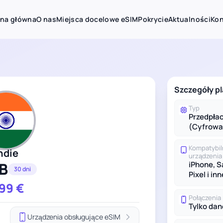
ona główna
O nas
Miejsca docelowe eSIM
Pokrycie
Aktualności
Kon
Szczegóły pl
Typ
Przedpła
(Cyfrowa
Kompatybi
ndie
urządzenia
B
iPhone, 
30 dni
Pixel i inn
.99
€
Połączenia
Tylko dan
Urządzenia obsługujące eSIM