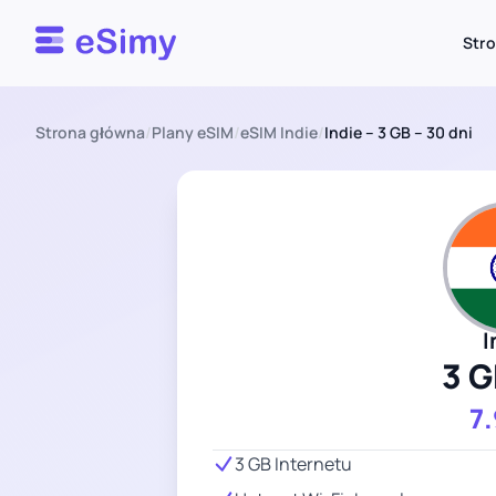
Esimy
Str
Strona główna
/
Plany eSIM
/
eSIM Indie
/
Indie – 3 GB – 30 dni
I
3 G
7
3 GB Internetu