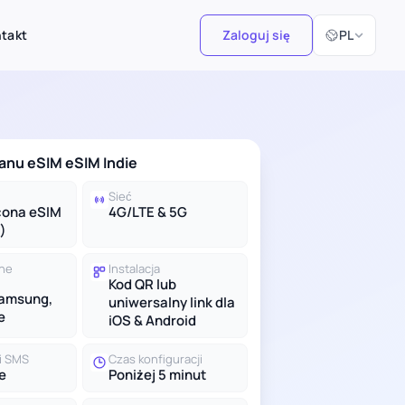
Wybierz język
takt
Zaloguj się
PL
anu eSIM eSIM Indie
Sieć
cona eSIM
4G/LTE & 5G
)
lne
Instalacja
Kod QR lub
Samsung,
uniwersalny link dla
e
iOS & Android
 i SMS
Czas konfiguracji
e
Poniżej 5 minut