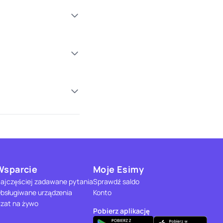
Wsparcie
Moje Esimy
ajczęściej zadawane pytania
Sprawdź saldo
bsługiwane urządzenia
Konto
zat na żywo
Pobierz aplikację