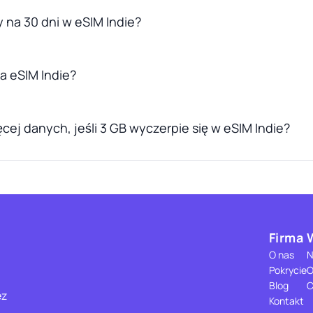
 na 30 dni w eSIM Indie?
la eSIM Indie?
cej danych, jeśli 3 GB wyczerpie się w eSIM Indie?
Firma
O nas
N
Pokrycie
O
Blog
C
ez
Kontakt