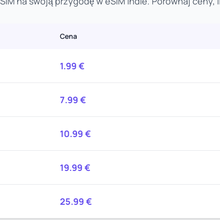
SIM na swoją przygodę w eSIM Indie. Porównaj ceny, il
Cena
1.99
€
7.99
€
10.99
€
19.99
€
25.99
€