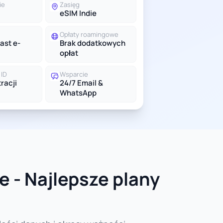
ie
Zasięg
eSIM Indie
Opłaty roamingowe
ast e-
Brak dodatkowych
opłat
ID
Wsparcie
racji
24/7 Email &
WhatsApp
e - Najlepsze plany