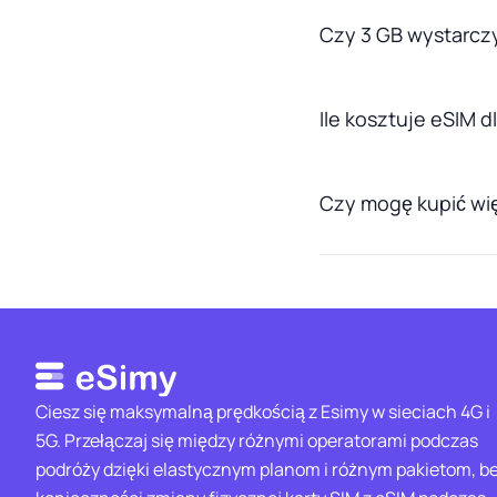
Czy 3 GB wystarczy
Ile kosztuje eSIM d
Czy mogę kupić wię
Ciesz się maksymalną prędkością z Esimy w sieciach 4G i
5G. Przełączaj się między różnymi operatorami podczas
podróży dzięki elastycznym planom i różnym pakietom, b