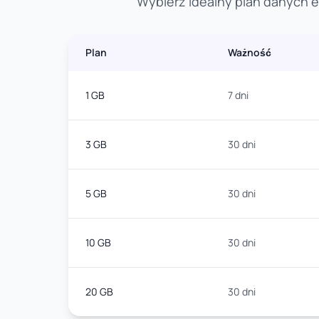
Wybierz idealny plan danych e
Plan
Ważność
1 GB
7 dni
3 GB
30 dni
5 GB
30 dni
10 GB
30 dni
20 GB
30 dni