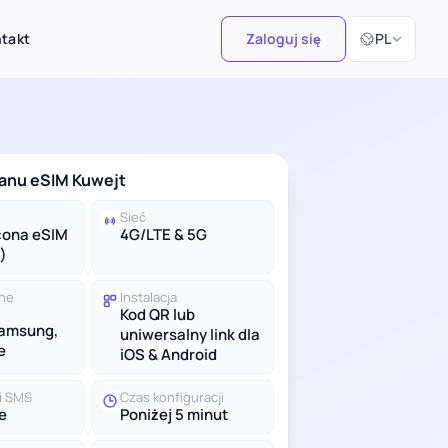
Wybierz język
takt
Zaloguj się
PL
lanu eSIM Kuwejt
Sieć
cona eSIM
4G/LTE & 5G
)
lne
Instalacja
Kod QR lub
Samsung,
uniwersalny link dla
e
iOS & Android
 i SMS
Czas konfiguracji
e
Poniżej 5 minut