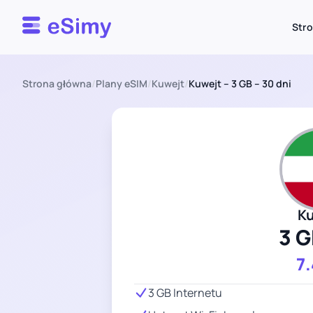
Esimy
Str
Strona główna
/
Plany eSIM
/
Kuwejt
/
Kuwejt – 3 GB – 30 dni
K
3 G
7
3 GB Internetu