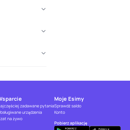
Wsparcie
Moje Esimy
ajczęściej zadawane pytania
Sprawdź saldo
bsługiwane urządzenia
Konto
zat na żywo
Pobierz aplikację