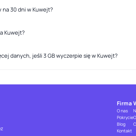
 na 30 dni w Kuwejt?
la Kuwejt?
cej danych, jeśli 3 GB wyczerpie się w Kuwejt?
Firma
O nas
N
Pokrycie
O
Blog
C
ez
Kontakt