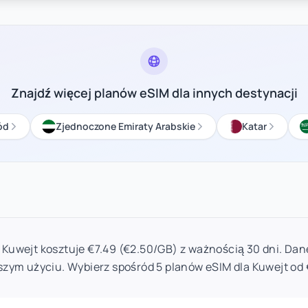
Znajdź więcej planów eSIM dla innych destynacji
ód
Zjednoczone Emiraty Arabskie
Katar
 Kuwejt kosztuje €7.49 (€2.50/GB) z ważnością 30 dni. Dan
szym użyciu. Wybierz spośród 5 planów eSIM dla Kuwejt od 