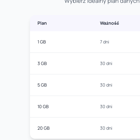
Wybierz idealny plan danych 
Plan
Ważność
1 GB
7 dni
3 GB
30 dni
5 GB
30 dni
10 GB
30 dni
20 GB
30 dni