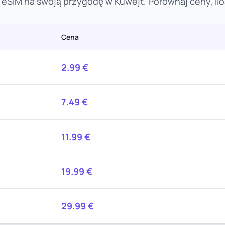
eSIM na swoją przygodę w Kuwejt. Porównaj ceny, ilo
Cena
2.99
€
7.49
€
11.99
€
19.99
€
29.99
€