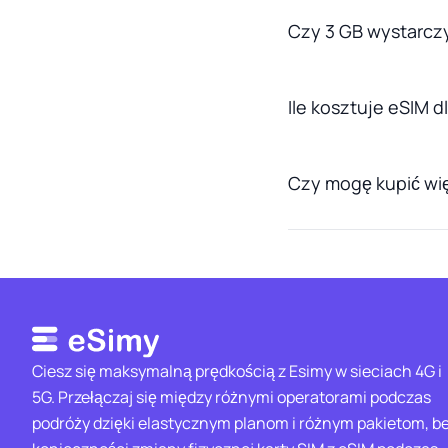
Czy 3 GB wystarczy
Ile kosztuje eSIM d
Czy mogę kupić wię
Ciesz się maksymalną prędkością z Esimy w sieciach 4G i
5G. Przełączaj się między różnymi operatorami podczas
podróży dzięki elastycznym planom i różnym pakietom, b