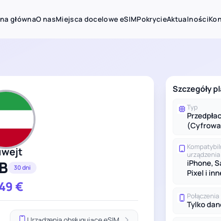
ona główna
O nas
Miejsca docelowe eSIM
Pokrycie
Aktualności
Kon
Szczegóły p
Typ
Przedpła
(Cyfrowa
Kompatybi
uwejt
urządzenia
B
iPhone, 
30 dni
Pixel i inn
.49
€
Połączenia
Tylko dan
Urządzenia obsługujące eSIM