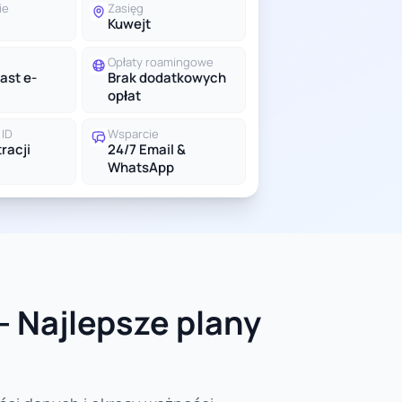
ie
Zasięg
Kuwejt
Opłaty roamingowe
ast e-
Brak dodatkowych
opłat
ID
Wsparcie
racji
24/7 Email &
WhatsApp
- Najlepsze plany