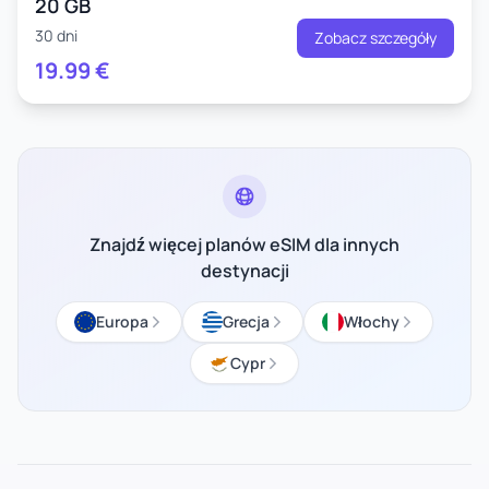
20 GB
30 dni
Zobacz szczegóły
19.99
€
Znajdź więcej planów eSIM dla innych
destynacji
Europa
Grecja
Włochy
Cypr