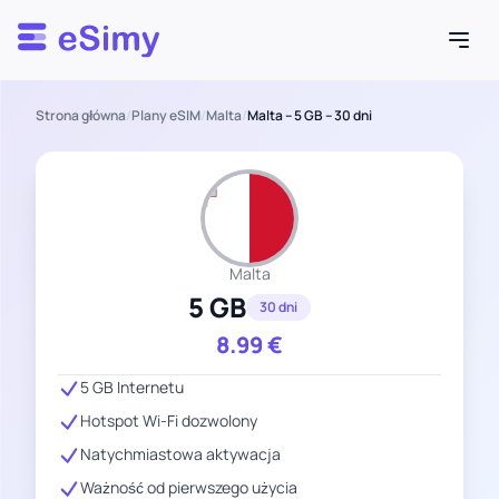
Esimy
Strona główna
/
Plany eSIM
/
Malta
/
Malta – 5 GB – 30 dni
Malta
5 GB
30 dni
8.99
€
5 GB Internetu
Hotspot Wi-Fi dozwolony
Natychmiastowa aktywacja
Ważność od pierwszego użycia