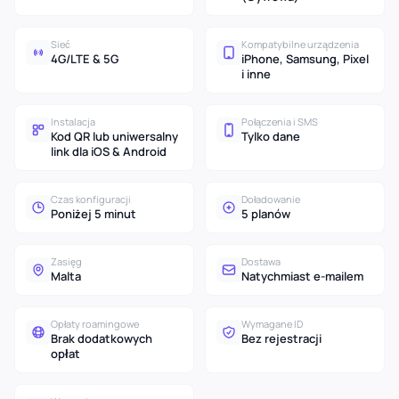
Sieć
Kompatybilne urządzenia
4G/LTE & 5G
iPhone, Samsung, Pixel
i inne
Instalacja
Połączenia i SMS
Kod QR lub uniwersalny
Tylko dane
link dla iOS & Android
Czas konfiguracji
Doładowanie
Poniżej 5 minut
5 planów
Zasięg
Dostawa
Malta
Natychmiast e-mailem
Opłaty roamingowe
Wymagane ID
Brak dodatkowych
Bez rejestracji
opłat