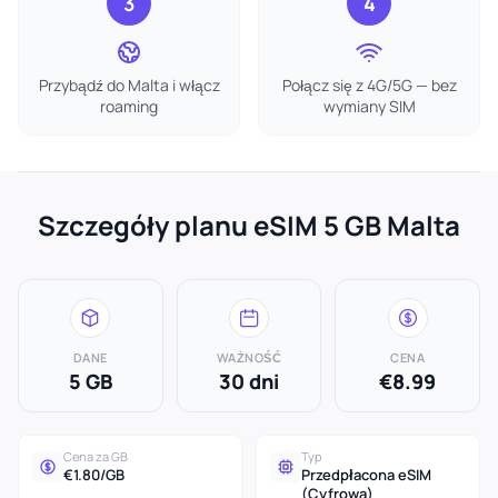
3
4
Przybądź do Malta i włącz
Połącz się z 4G/5G — bez
roaming
wymiany SIM
Szczegóły planu eSIM 5 GB Malta
DANE
WAŻNOŚĆ
CENA
5 GB
30 dni
€8.99
Cena za GB
Typ
€1.80/GB
Przedpłacona eSIM
(Cyfrowa)