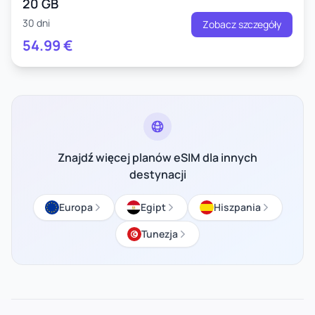
20 GB
30 dni
Zobacz szczegóły
54.99
€
Znajdź więcej planów eSIM dla innych
destynacji
Europa
Egipt
Hiszpania
Tunezja