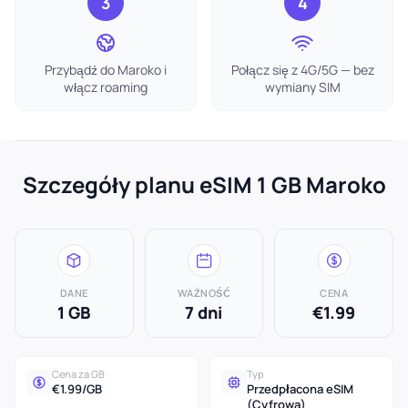
3
4
Przybądź do Maroko i
Połącz się z 4G/5G — bez
włącz roaming
wymiany SIM
Szczegóły planu eSIM 1 GB Maroko
DANE
WAŻNOŚĆ
CENA
1 GB
7 dni
€1.99
Cena za GB
Typ
€1.99/GB
Przedpłacona eSIM
(Cyfrowa)