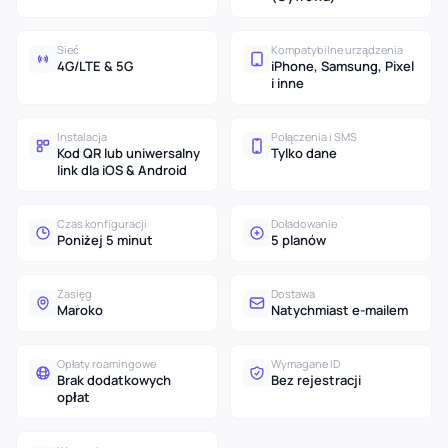
Sieć
Kompatybilne urządzenia
4G/LTE & 5G
iPhone, Samsung, Pixel
i inne
Instalacja
Połączenia i SMS
Kod QR lub uniwersalny
Tylko dane
link dla iOS & Android
Czas konfiguracji
Doładowanie
Poniżej 5 minut
5 planów
Zasięg
Dostawa
Maroko
Natychmiast e-mailem
Opłaty roamingowe
Wymagane ID
Brak dodatkowych
Bez rejestracji
opłat