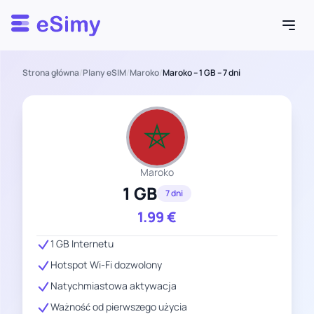
Esimy
Strona główna
/
Plany eSIM
/
Maroko
/
Maroko – 1 GB – 7 dni
Maroko
1 GB
7 dni
1.99
€
1 GB Internetu
Hotspot Wi-Fi dozwolony
Natychmiastowa aktywacja
Ważność od pierwszego użycia