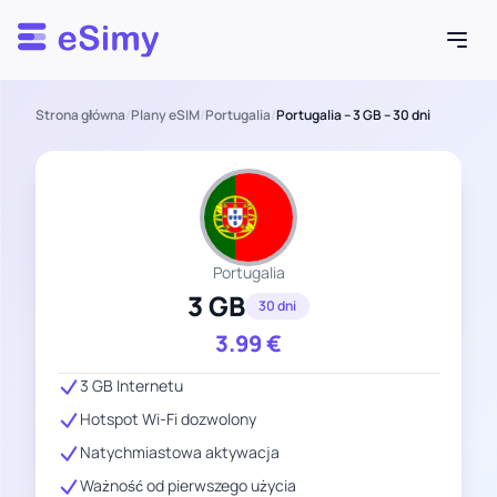
Esimy
Strona główna
/
Plany eSIM
/
Portugalia
/
Portugalia – 3 GB – 30 dni
Portugalia
3 GB
30 dni
3.99
€
3 GB Internetu
Hotspot Wi-Fi dozwolony
Natychmiastowa aktywacja
Ważność od pierwszego użycia