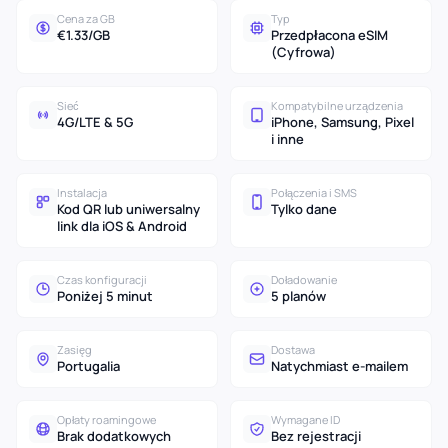
Cena za GB
Typ
€1.33/GB
Przedpłacona eSIM
(Cyfrowa)
Sieć
Kompatybilne urządzenia
4G/LTE & 5G
iPhone, Samsung, Pixel
i inne
Instalacja
Połączenia i SMS
Kod QR lub uniwersalny
Tylko dane
link dla iOS & Android
Czas konfiguracji
Doładowanie
Poniżej 5 minut
5 planów
Zasięg
Dostawa
Portugalia
Natychmiast e-mailem
Opłaty roamingowe
Wymagane ID
Brak dodatkowych
Bez rejestracji