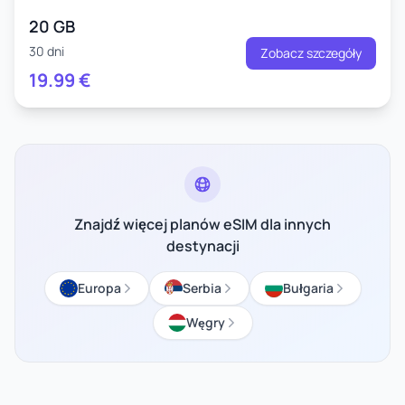
20 GB
30 dni
Zobacz szczegóły
19.99
€
Znajdź więcej planów eSIM dla innych
destynacji
Europa
Serbia
Bułgaria
Węgry