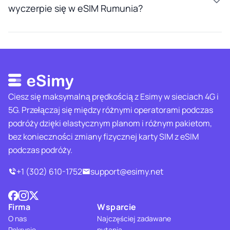
wyczerpie się w eSIM Rumunia?
Ciesz się maksymalną prędkością z Esimy w sieciach 4G i
5G. Przełączaj się między różnymi operatorami podczas
podróży dzięki elastycznym planom i różnym pakietom,
bez konieczności zmiany fizycznej karty SIM z eSIM
podczas podróży.
+1 (302) 610-1752
support@esimy.net
Firma
Wsparcie
O nas
Najczęściej zadawane
Pokrycie
pytania