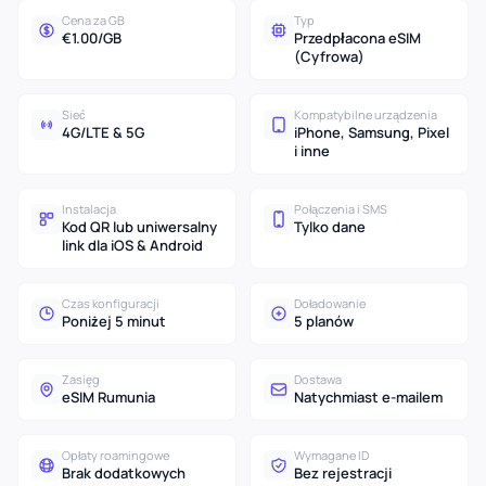
Cena za GB
Typ
€1.00/GB
Przedpłacona eSIM
(Cyfrowa)
Sieć
Kompatybilne urządzenia
4G/LTE & 5G
iPhone, Samsung, Pixel
i inne
Instalacja
Połączenia i SMS
Kod QR lub uniwersalny
Tylko dane
link dla iOS & Android
Czas konfiguracji
Doładowanie
Poniżej 5 minut
5 planów
Zasięg
Dostawa
eSIM Rumunia
Natychmiast e-mailem
Opłaty roamingowe
Wymagane ID
Brak dodatkowych
Bez rejestracji