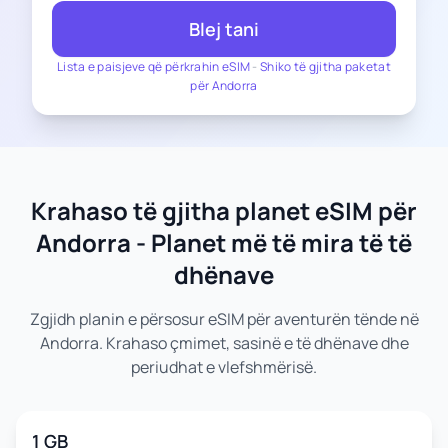
Blej tani
Lista e paisjeve që përkrahin eSIM
-
Shiko të gjitha paketat
për Andorra
Krahaso të gjitha planet eSIM për
Andorra - Planet më të mira të të
dhënave
Zgjidh planin e përsosur eSIM për aventurën tënde në
Andorra. Krahaso çmimet, sasinë e të dhënave dhe
periudhat e vlefshmërisë.
1 GB