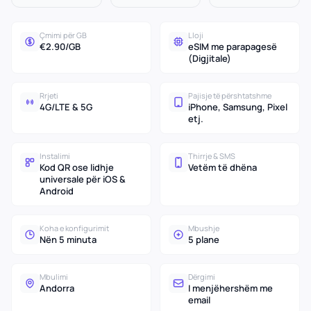
Çmimi për GB
Lloji
€2.90/GB
eSIM me parapagesë
(Digjitale)
Rrjeti
Pajisje të përshtatshme
4G/LTE & 5G
iPhone, Samsung, Pixel
etj.
Instalimi
Thirrje & SMS
Kod QR ose lidhje
Vetëm të dhëna
universale për iOS &
Android
Koha e konfigurimit
Mbushje
Nën 5 minuta
5 plane
Mbulimi
Dërgimi
Andorra
I menjëhershëm me
email