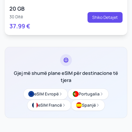
20 GB
30 Ditë
Shiko Detajet
37.99
€
Gjej më shumë plane eSIM për destinacione të
tjera
eSIM Evropë
Portugalia
eSIM Francë
Spanjë