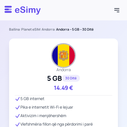
Esimy
Ballina
/
Planet eSIM
/
Andorra
/
Andorra – 5 GB – 30 Ditë
Andorra
5 GB
30 Ditë
14.49
€
5 GB internet
Pika e internetit Wi-Fi e lejuar
Aktivizim i menjëhershëm
Vlefshmëria fillon që nga përdorimi i parë