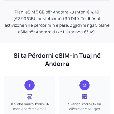
Plani eSIM 5 GB për Andorra kushton €14.49
(€2.90/GB) me vlefshmëri 30 Ditë. Të dhënat
aktivizohen në përdorimin e parë. Zgjidhni nga 5 plane
eSIM për Andorra duke filluar nga €3.49.
Si ta Përdorni eSIM-in Tuaj në
Andorra
1
2
Blini dhe merrni kodin QR
Skanoni kodin QR në
menjëherë me email
cilësimet e pajisjes