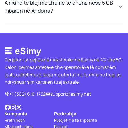
A mund të blej më shumë të dhëna nëse 5 GB
mbaron në Andorra?
Perjetoni shpejtësinë maksimale me Esimy në 4G dhe 5G.
Kaloni permes shteteve dhe operatorëve të ndryshëm
gjatë udhëtimeve tuaja me ofertat me te mira ne treg, pa
ndryshuar sim kartelen tuaj aktuale.
+1 (302) 610-1752
support@esimy.net
Kompania
Perkrahja
Rreth nesh
Pyetjet më të shpeshta
Mbulueshmëria
Pajisjet