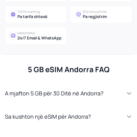
Tarifa roaming
ID e nevojshme
Pa tarifa shtesë
Pa regjistrim
Mbështetja
24/7 Email & WhatsApp
5 GB eSIM Andorra FAQ
A mjafton 5 GB për 30 Ditë në Andorra?
Sa kushton një eSIM për Andorra?