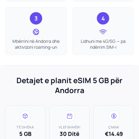
3
4
Mbërrini në Andorra dhe
Lidhuni me 4G/5G — pa
aktivizoni roaming-un
ndërrim SIM-i
Detajet e planit eSIM 5 GB për
Andorra
TË DHËNA
VLEFSHMËRI
ÇMIMI
5 GB
30 Ditë
€14.49