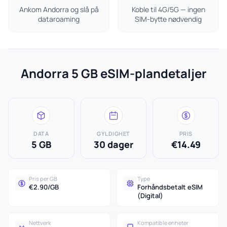
Ankom Andorra og slå på
Koble til 4G/5G — ingen
dataroaming
SIM-bytte nødvendig
Andorra 5 GB eSIM-plandetaljer
DATA
GYLDIGHET
PRIS
5 GB
30 dager
€14.49
Pris per GB
Type
€2.90/GB
Forhåndsbetalt eSIM
(Digital)
Nettverk
Kompatible enheter