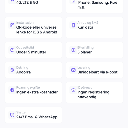
4G/LTE & 5G
iPhone, Samsung, Pixel
m.fl.
Installasjon
Anrop og SMS
QR-kode eller universell
Kun data
lenke for iOS & Android
Oppsettstid
Etterfylling
Under 5 minutter
5 planer
Dekning
Levering
Andorra
Umiddelbart via e-post
Roamingavgifter
ID påkrevd
Ingen ekstra kostnader
Ingen registrering
nødvendig
Støtte
24/7 Email & WhatsApp