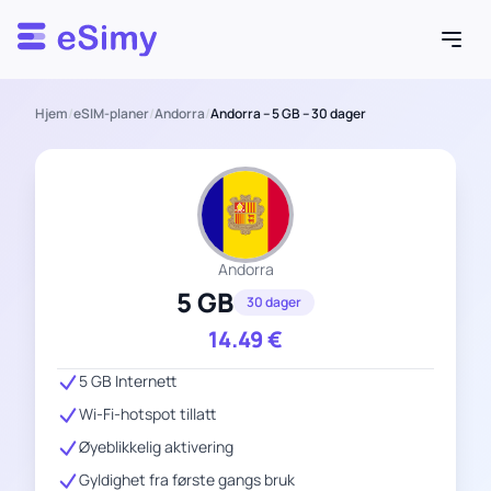
Esimy
Hjem
/
eSIM-planer
/
Andorra
/
Andorra – 5 GB – 30 dager
Andorra
5 GB
30 dager
14.49
€
5 GB Internett
Wi-Fi-hotspot tillatt
Øyeblikkelig aktivering
Gyldighet fra første gangs bruk