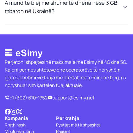
A mund të blej më shumë të dhëna nëse 3 GB
mbaron në Ukrainë?
Perjetoni shpejtësinë maksimale me Esimy në 4G dhe 5G.
Kaloni permes shteteve dhe operatorëve të ndryshëm
gjatë udhëtimeve tuaja me ofertat me te mira ne treg, pa
ndryshuar sim kartelen tuaj aktuale.
+1 (302) 610-1752
support@esimy.net
Kompania
Perkrahja
Rreth nesh
Pyetjet më të shpeshta
Mbulueshmëria
Pajisjet