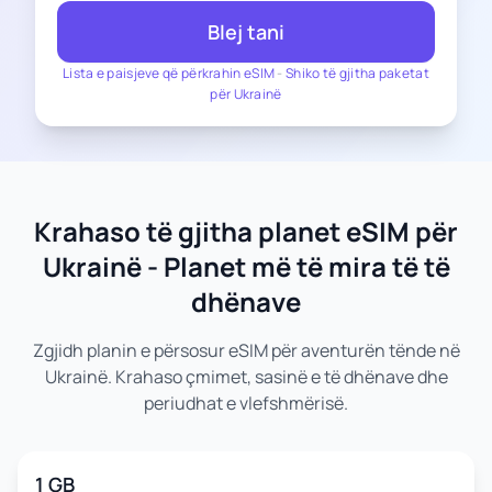
Blej tani
Lista e paisjeve që përkrahin eSIM
-
Shiko të gjitha paketat
për Ukrainë
Krahaso të gjitha planet eSIM për
Ukrainë - Planet më të mira të të
dhënave
Zgjidh planin e përsosur eSIM për aventurën tënde në
Ukrainë. Krahaso çmimet, sasinë e të dhënave dhe
periudhat e vlefshmërisë.
1 GB