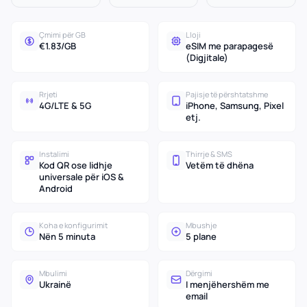
Çmimi për GB
Lloji
€1.83/GB
eSIM me parapagesë
(Digjitale)
Rrjeti
Pajisje të përshtatshme
4G/LTE & 5G
iPhone, Samsung, Pixel
etj.
Instalimi
Thirrje & SMS
Kod QR ose lidhje
Vetëm të dhëna
universale për iOS &
Android
Koha e konfigurimit
Mbushje
Nën 5 minuta
5 plane
Mbulimi
Dërgimi
Ukrainë
I menjëhershëm me
email