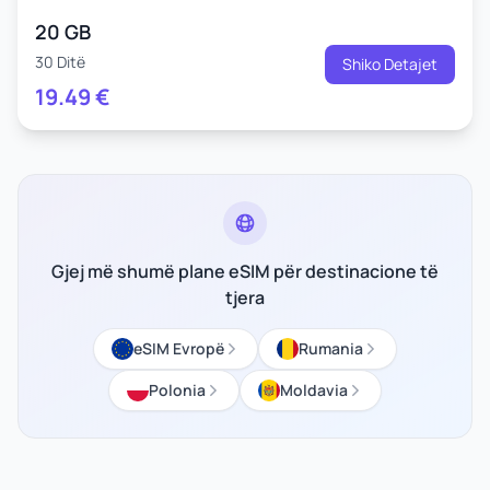
20 GB
30 Ditë
Shiko Detajet
19.49
€
Gjej më shumë plane eSIM për destinacione të
tjera
eSIM Evropë
Rumania
Polonia
Moldavia