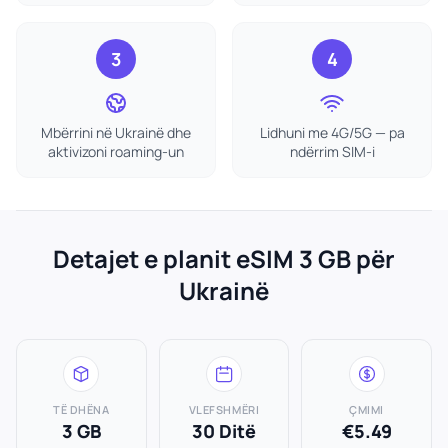
3
4
Mbërrini në Ukrainë dhe
Lidhuni me 4G/5G — pa
aktivizoni roaming-un
ndërrim SIM-i
Detajet e planit eSIM 3 GB për
Ukrainë
TË DHËNA
VLEFSHMËRI
ÇMIMI
3 GB
30 Ditë
€5.49