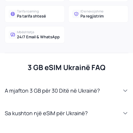
Tarifa roaming
ID e nevojshme
Pa tarifa shtesë
Pa regjistrim
Mbështetja
24/7 Email & WhatsApp
3 GB eSIM Ukrainë FAQ
A mjafton 3 GB për 30 Ditë në Ukrainë?
Sa kushton një eSIM për Ukrainë?