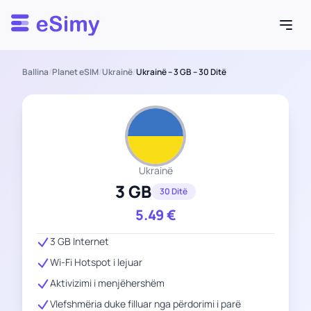
Esimy
Ballina
/
Planet eSIM
/
Ukrainë
/
Ukrainë – 3 GB – 30 Ditë
Ukrainë
3 GB
30 Ditë
5.49
€
3 GB Internet
Wi-Fi Hotspot i lejuar
Aktivizimi i menjëhershëm
Vlefshmëria duke filluar nga përdorimi i parë