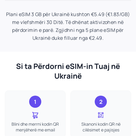
Plani eSIM 3 GB për Ukrainë kushton €5.49 (€1.83/GB)
me vlefshmëri 30 Ditë. Të dhënat aktivizohen në
përdorimin e parë. Zgjidhni nga 5 plane eSIM për
Ukrainë duke filluar nga €2.49.
Si ta Përdorni eSIM-in Tuaj në
Ukrainë
1
2
Blini dhe merrni kodin QR
Skanoni kodin QR në
menjëherë me email
cilësimet e pajisjes