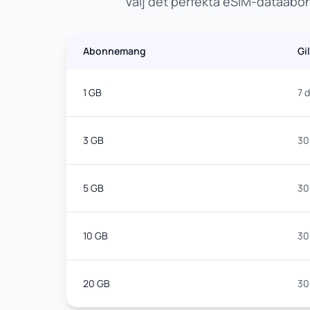
Välj det perfekta eSIM-dataabon
Abonnemang
Gi
1 GB
7 
3 GB
30
5 GB
30
10 GB
30
20 GB
30