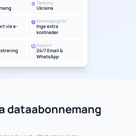
Täckning
emang
Ukraina
Roamingavgifter
t via e-
Inga extra
kostnader
Support
istrering
24/7 Email &
WhatsApp
sta dataabonnemang