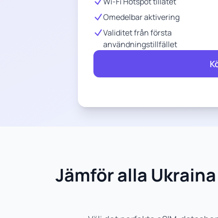
Wi-Fi Hotspot tillåtet
Omedelbar aktivering
Validitet från första
användningstillfället
K
Jämför alla Ukrai