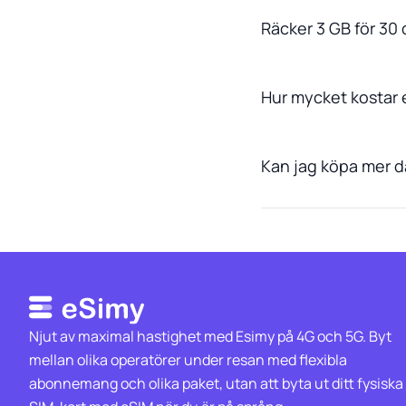
Räcker 3 GB för 30 
Hur mycket kostar 
Kan jag köpa mer da
Njut av maximal hastighet med Esimy på 4G och 5G. Byt
mellan olika operatörer under resan med flexibla
abonnemang och olika paket, utan att byta ut ditt fysiska