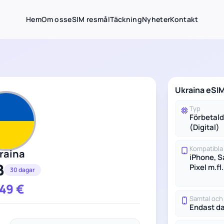
Hem
Om oss
eSIM resmål
Täckning
Nyheter
Kontakt
Ukraina eSI
Typ
Förbetal
(Digital)
Kompatibla
raina
iPhone, 
B
Pixel m.fl.
30 dagar
.49
€
Samtal oc
Endast d