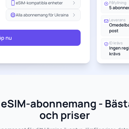
eSIM-kompatibla enheter
Påfyllning
5 abonn
Alla abonnemang för Ukraina
Leverans
Omedelbar
post
öp nu
ID krävs
Ingen reg
krävs
na eSIM-abonnemang - Bä
och priser