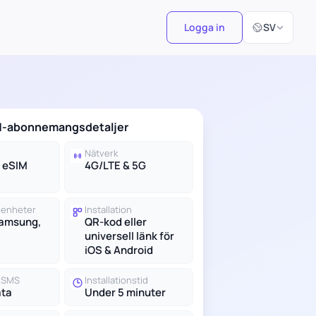
Välj språk
Logga in
SV
M-abonnemangsdetaljer
Nätverk
d eSIM
4G/LTE & 5G
 enheter
Installation
Samsung,
QR-kod eller
universell länk för
iOS & Android
h SMS
Installationstid
ata
Under 5 minuter