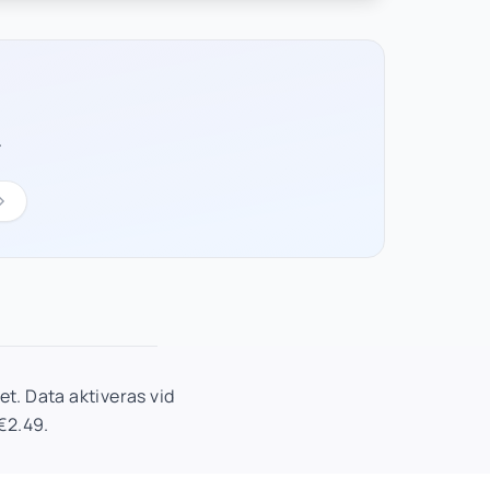
r
t. Data aktiveras vid
€2.49.