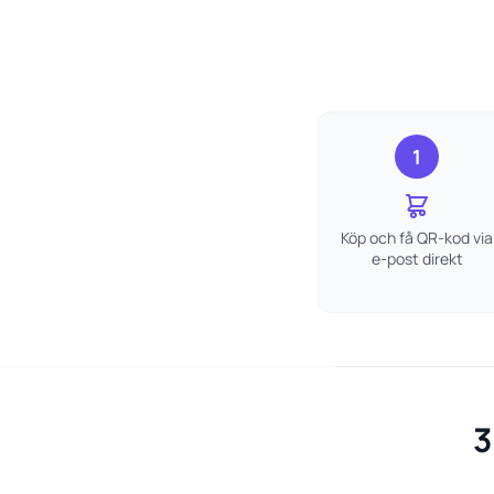
1
Köp och få QR-kod via
e-post direkt
3