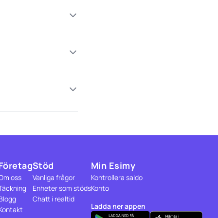
Företag
Stöd
Min Esimy
Om oss
Vanliga frågor
Kontrollera saldo
Täckning
Enheter som stöds
Konto
Blogg
Chatt i realtid
Ladda ner appen
Kontakt