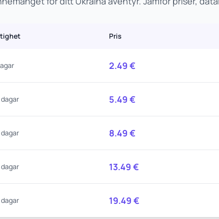
nemanget för ditt Ukraina äventyr. Jämför priser, dat
ltighet
Pris
2.49
€
dagar
5.49
€
 dagar
8.49
€
 dagar
13.49
€
 dagar
19.49
€
 dagar