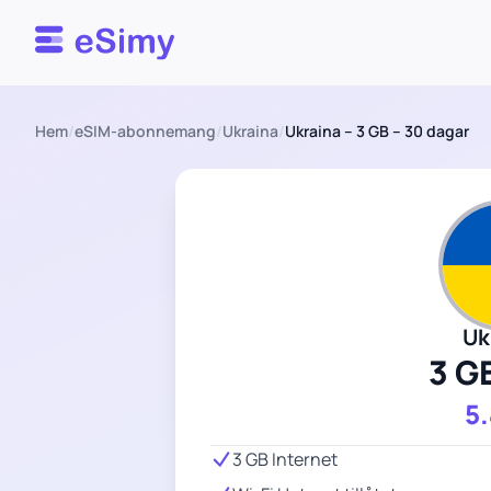
Esimy
Hem
/
eSIM-abonnemang
/
Ukraina
/
Ukraina – 3 GB – 30 dagar
Uk
3 G
5
3 GB Internet