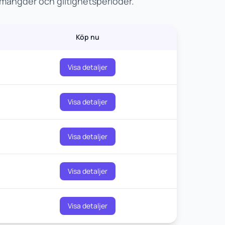
amängder och giltighetsperioder.
Köp nu
Visa detaljer
Visa detaljer
Visa detaljer
Visa detaljer
Visa detaljer