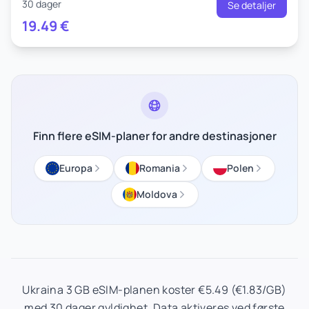
30 dager
Se detaljer
19.49
€
Finn flere eSIM-planer for andre destinasjoner
Europa
Romania
Polen
Moldova
Ukraina 3 GB eSIM-planen koster €5.49 (€1.83/GB)
med 30 dager gyldighet. Data aktiveres ved første