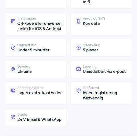
m.fl.
Installasjon
Anrop og SMS
QR-kode eller universell
Kun data
lenke for iOS & Android
Oppsettstid
Etterfylling
Under 5 minutter
5 planer
Dekning
Levering
Ukraina
Umiddelbart via e-post
Roamingavgifter
ID påkrevd
Ingen ekstra kostnader
Ingen registrering
nødvendig
Støtte
24/7 Email & WhatsApp