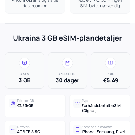
dataroaming
SIM-bytte nødvendig
Ukraina 3 GB eSIM-plandetaljer
DATA
GYLDIGHET
PRIS
3 GB
30 dager
€5.49
Pris per GB
Type
€1.83/GB
Forhåndsbetalt eSIM
(Digital)
Nettverk
Kompatible enheter
4G/LTE & 5G
iPhone, Samsung, Pixel