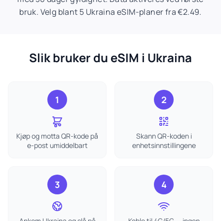
bruk. Velg blant 5 Ukraina eSIM-planer fra €2.49.
Slik bruker du eSIM i Ukraina
1
2
Kjøp og motta QR-kode på
Skann QR-koden i
e-post umiddelbart
enhetsinnstillingene
3
4
Ankom Ukraina og slå på
Koble til 4G/5G — ingen