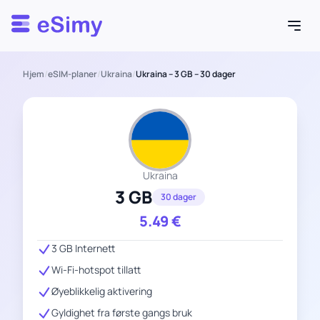
Esimy
Hjem
/
eSIM-planer
/
Ukraina
/
Ukraina – 3 GB – 30 dager
Ukraina
3 GB
30 dager
5.49
€
3 GB Internett
Wi-Fi-hotspot tillatt
Øyeblikkelig aktivering
Gyldighet fra første gangs bruk