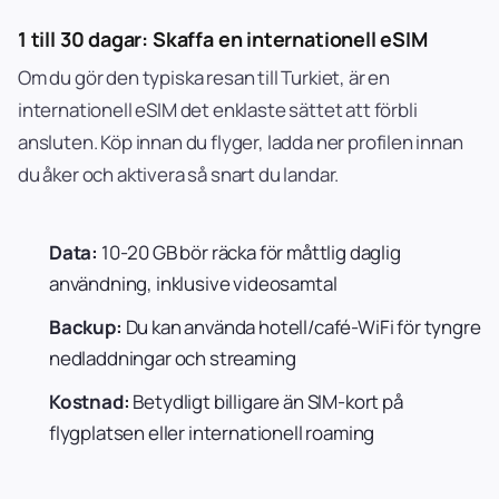
1 till 30 dagar: Skaffa en internationell eSIM
Om du gör den typiska resan till Turkiet, är en
internationell eSIM det enklaste sättet att förbli
ansluten. Köp innan du flyger, ladda ner profilen innan
du åker och aktivera så snart du landar.
Data:
10-20 GB bör räcka för måttlig daglig
användning, inklusive videosamtal
Backup:
Du kan använda hotell/café-WiFi för tyngre
nedladdningar och streaming
Kostnad:
Betydligt billigare än SIM-kort på
flygplatsen eller internationell roaming