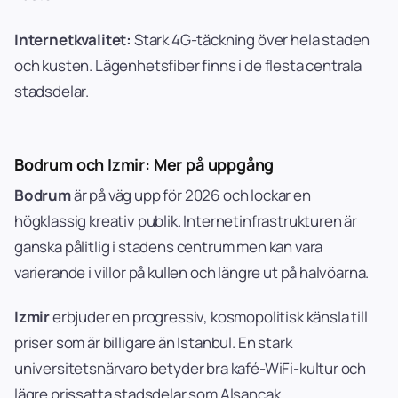
Internetkvalitet:
Stark 4G-täckning över hela staden
och kusten. Lägenhetsfiber finns i de flesta centrala
stadsdelar.
Bodrum och Izmir: Mer på uppgång
Bodrum
är på väg upp för 2026 och lockar en
högklassig kreativ publik. Internetinfrastrukturen är
ganska pålitlig i stadens centrum men kan vara
varierande i villor på kullen och längre ut på halvöarna.
Izmir
erbjuder en progressiv, kosmopolitisk känsla till
priser som är billigare än Istanbul. En stark
universitetsnärvaro betyder bra kafé-WiFi-kultur och
lägre prissatta stadsdelar som Alsancak.