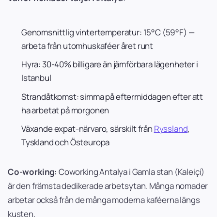
Genomsnittlig vintertemperatur: 15°C (59°F) —
arbeta från utomhuskaféer året runt
Hyra: 30-40% billigare än jämförbara lägenheter i
Istanbul
Strandåtkomst: simma på eftermiddagen efter att
ha arbetat på morgonen
Växande expat-närvaro, särskilt från
Ryssland
,
Tyskland och Östeuropa
Co-working:
Coworking Antalya i Gamla stan (Kaleiçi)
är den främsta dedikerade arbetsytan. Många nomader
arbetar också från de många moderna kaféerna längs
kusten.