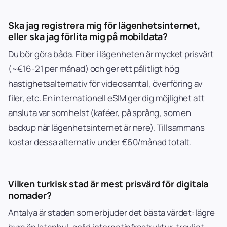
Ska jag registrera mig för lägenhetsinternet,
eller ska jag förlita mig på mobildata?
Du bör göra båda. Fiber i lägenheten är mycket prisvärt
(~€16-21 per månad) och ger ett pålitligt hög
hastighetsalternativ för videosamtal, överföring av
filer, etc. En internationell eSIM ger dig möjlighet att
ansluta var som helst (kaféer, på språng, som en
backup när lägenhetsinternet är nere). Tillsammans
kostar dessa alternativ under €60/månad totalt.
Vilken turkisk stad är mest prisvärd för digitala
nomader?
Antalya är staden som erbjuder det bästa värdet: lägre