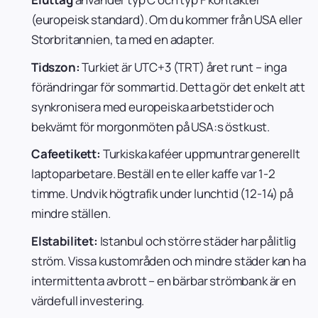
(europeisk standard). Om du kommer från USA eller
Storbritannien, ta med en adapter.
Tidszon:
Turkiet är UTC+3 (TRT) året runt – inga
förändringar för sommartid. Detta gör det enkelt att
synkronisera med europeiska arbetstider och
bekvämt för morgonmöten på USA:s östkust.
Cafeetikett:
Turkiska kaféer uppmuntrar generellt
laptoparbetare. Beställ en te eller kaffe var 1-2
timme. Undvik högtrafik under lunchtid (12-14) på
mindre ställen.
Elstabilitet:
Istanbul och större städer har pålitlig
ström. Vissa kustområden och mindre städer kan ha
intermittenta avbrott – en bärbar strömbank är en
värdefull investering.