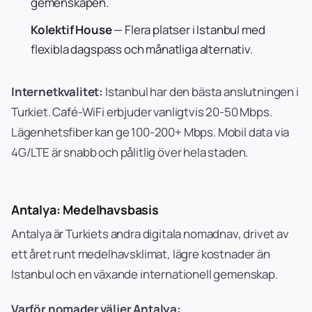
gemenskapen.
Kolektif House
— Flera platser i Istanbul med
flexibla dagspass och månatliga alternativ.
Internetkvalitet:
Istanbul har den bästa anslutningen i
Turkiet. Café-WiFi erbjuder vanligtvis 20-50 Mbps.
Lägenhetsfiber kan ge 100-200+ Mbps. Mobil data via
4G/LTE är snabb och pålitlig över hela staden.
Antalya: Medelhavsbasis
Antalya är Turkiets andra digitala nomadnav, drivet av
ett året runt medelhavsklimat, lägre kostnader än
Istanbul och en växande internationell gemenskap.
Varför nomader väljer Antalya: