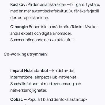
Kadıköy:
På den asiatiska sidan — billigare, tystare,
med en mer autentisk kafékultur. Du får åka färja till
den europeiska sidan.
Cihangir:
Bohemiskt område nära Taksim. Mycket
andra expats och digitala nomader.
Sammanhängande och karaktärsfullt.
Co-working utrymmen:
Impact Hub Istanbul
— En del av det
internationella Impact Hub-nätverket.
Samhällsfokuserat med evenemang och
nätverksmöjligheter.
CoBac
— Populärt bland den lokala startup-