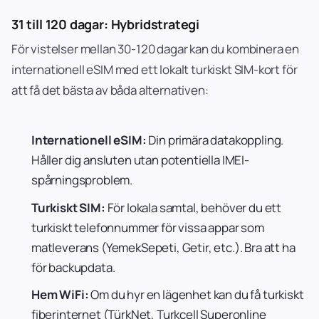
31 till 120 dagar: Hybridstrategi
För vistelser mellan 30-120 dagar kan du kombinera en
internationell eSIM med ett lokalt turkiskt SIM-kort för
att få det bästa av båda alternativen:
Internationell eSIM:
Din primära datakoppling.
Håller dig ansluten utan potentiella IMEI-
spårningsproblem.
Turkiskt SIM:
För lokala samtal, behöver du ett
turkiskt telefonnummer för vissa appar som
matleverans (YemekSepeti, Getir, etc.). Bra att ha
för backupdata.
Hem WiFi:
Om du hyr en lägenhet kan du få turkiskt
fiberinternet (TürkNet, Turkcell Superonline