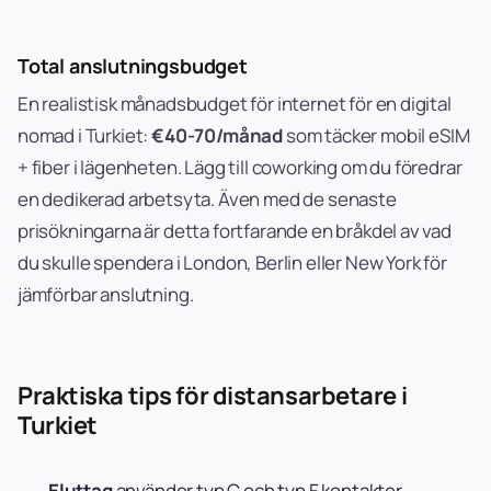
Total anslutningsbudget
En realistisk månadsbudget för internet för en digital
nomad i Turkiet:
€40-70/månad
som täcker mobil eSIM
+ fiber i lägenheten. Lägg till coworking om du föredrar
en dedikerad arbetsyta. Även med de senaste
prisökningarna är detta fortfarande en bråkdel av vad
du skulle spendera i London, Berlin eller New York för
jämförbar anslutning.
Praktiska tips för distansarbetare i
Turkiet
Eluttag
använder typ C och typ F kontakter