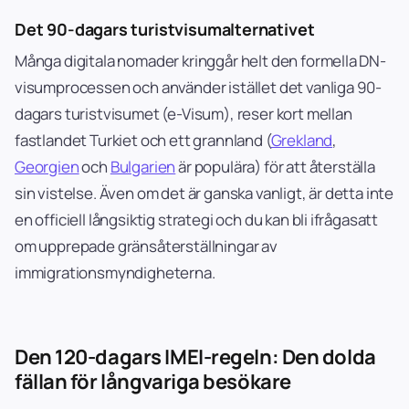
Det 90-dagars turistvisumalternativet
Många digitala nomader kringgår helt den formella DN-
visumprocessen och använder istället det vanliga 90-
dagars turistvisumet (e-Visum), reser kort mellan
fastlandet Turkiet och ett grannland (
Grekland
,
Georgien
och
Bulgarien
är populära) för att återställa
sin vistelse. Även om det är ganska vanligt, är detta inte
en officiell långsiktig strategi och du kan bli ifrågasatt
om upprepade gränsåterställningar av
immigrationsmyndigheterna.
Den 120-dagars IMEI-regeln: Den dolda
fällan för långvariga besökare