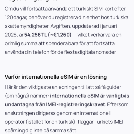
Om du vill fortsätta använda ett turkiskt SIM-kort efter
120 dagar, behöver du registrera din enhet hos turkiska
skattemyndigheter. Avgiften, uppdaterad i januari
2026, är
54,258 TL (~€1,260)
— vilket verkar vara en
orimlig summa att spendera bara för att fortsätta
använda din telefon för de flesta digitala nomader.
Varför internationella eSIM är en lösning
Här är den viktigaste anledningen till att så få guider
(om några) nämner:
internationella eSIM är vanligtvis
undantagna från IMEI-registreringskravet
. Eftersom
anslutningen dirigeras genom en internationell
operatör (istället för en turkisk), flaggar Turkiets IMEI-
spårning dig inte på samma sätt.