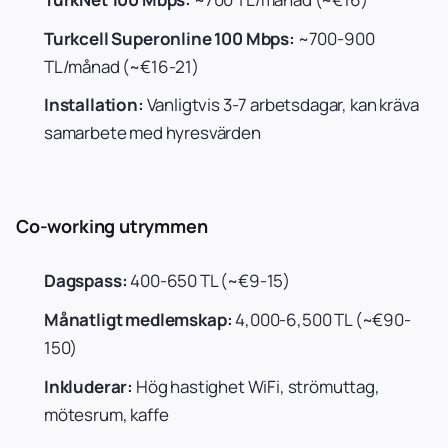
Turkcell Superonline 100 Mbps:
~700-900
TL/månad (~€16-21)
Installation:
Vanligtvis 3-7 arbetsdagar, kan kräva
samarbete med hyresvärden
Co-working utrymmen
Dagspass:
400-650 TL (~€9-15)
Månatligt medlemskap:
4,000-6,500 TL (~€90-
150)
Inkluderar:
Hög hastighet WiFi, strömuttag,
mötesrum, kaffe