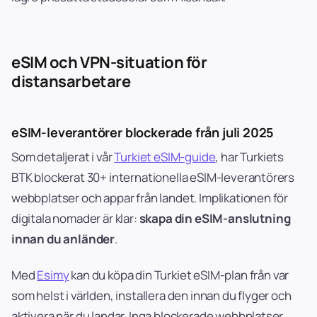
eSIM och VPN-situation för
distansarbetare
eSIM-leverantörer blockerade från juli 2025
Som detaljerat i vår
Turkiet eSIM-guide
, har Turkiets
BTK blockerat 30+ internationella eSIM-leverantörers
webbplatser och appar från landet. Implikationen för
digitala nomader är klar:
skapa din eSIM-anslutning
innan du anländer
.
Med
Esimy
kan du köpa din Turkiet eSIM-plan från var
som helst i världen, installera den innan du flyger och
aktivera när du landar. Inga blockerade webbplatser,