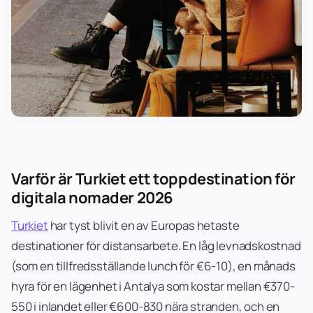
Varför är Turkiet ett toppdestination för
digitala nomader 2026
Turkiet
har tyst blivit en av Europas hetaste
destinationer för distansarbete. En låg levnadskostnad
(som en tillfredsställande lunch för €6-10), en månads
hyra för en lägenhet i Antalya som kostar mellan €370-
550 i inlandet eller €600-830 nära stranden, och en