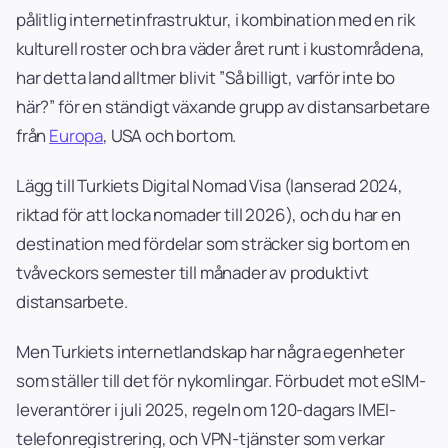
pålitlig internetinfrastruktur, i kombination med en rik
kulturell roster och bra väder året runt i kustområdena,
har detta land alltmer blivit ”Så billigt, varför inte bo
här?” för en ständigt växande grupp av distansarbetare
från
Europa
, USA och bortom.
Lägg till Turkiets Digital Nomad Visa (lanserad 2024,
riktad för att locka nomader till 2026), och du har en
destination med fördelar som sträcker sig bortom en
tvåveckors semester till månader av produktivt
distansarbete.
Men Turkiets internetlandskap har några egenheter
som ställer till det för nykomlingar. Förbudet mot eSIM-
leverantörer i juli 2025, regeln om 120-dagars IMEI-
telefonregistrering, och VPN-tjänster som verkar