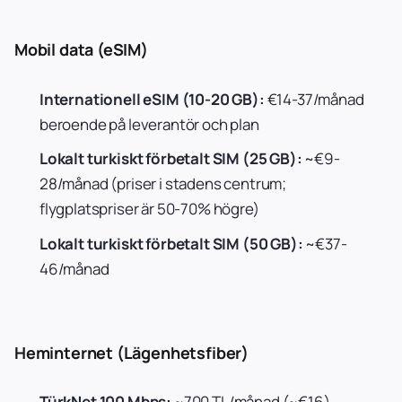
Mobil data (eSIM)
Internationell eSIM (10-20 GB):
€14-37/månad
beroende på leverantör och plan
Lokalt turkiskt förbetalt SIM (25 GB):
~€9-
28/månad (priser i stadens centrum;
flygplatspriser är 50-70% högre)
Lokalt turkiskt förbetalt SIM (50 GB):
~€37-
46/månad
Heminternet (Lägenhetsfiber)
TürkNet 100 Mbps:
~700 TL/månad (~€16)