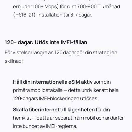
erbjuder 100+ Mbps) för runt 700-900 TL/månad
(~€16-21). Installation tar 3-7 dagar.
120+ dagar: Utlös inte IMEI-fällan
För vistelser längre än 120 dagar gör din strategi en
skillnad:
Håll din internationella eSIM aktiv
som din
primära mobildatakälla — detta undviker att hela
120-dagars IMEI-blockeringen utlöses.
Skaffa fiberinternet till lägenheten
för din
hemvist — detta är separat från mobil och är därför
inte bundet av IMEI-reglerna.