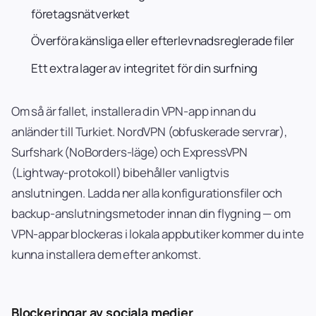
företagsnätverket
Överföra känsliga eller efterlevnadsreglerade filer
Ett extra lager av integritet för din surfning
Om så är fallet, installera din VPN-app innan du
anländer till Turkiet. NordVPN (obfuskerade servrar),
Surfshark (NoBorders-läge) och ExpressVPN
(Lightway-protokoll) bibehåller vanligtvis
anslutningen. Ladda ner alla konfigurationsfiler och
backup-anslutningsmetoder innan din flygning — om
VPN-appar blockeras i lokala appbutiker kommer du inte
kunna installera dem efter ankomst.
Blockeringar av sociala medier