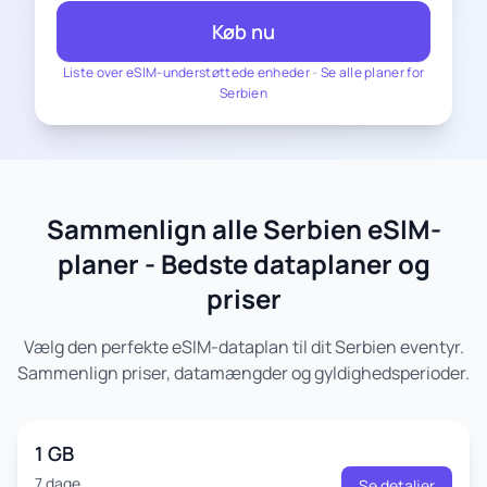
Køb nu
Liste over eSIM-understøttede enheder
-
Se alle planer for
Serbien
Sammenlign alle Serbien eSIM-
planer - Bedste dataplaner og
priser
Vælg den perfekte eSIM-dataplan til dit Serbien eventyr.
Sammenlign priser, datamængder og gyldighedsperioder.
1 GB
7 dage
Se detaljer