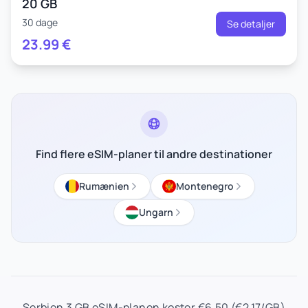
20 GB
30 dage
Se detaljer
23.99
€
Find flere eSIM-planer til andre destinationer
Rumænien
Montenegro
Ungarn
Serbien 3 GB eSIM-planen koster €6.50 (€2.17/GB)