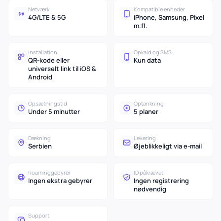
Netværk
Kompatible enheder
4G/LTE & 5G
iPhone, Samsung, Pixel
m.fl.
Installation
Opkald og SMS
QR-kode eller
Kun data
universelt link til iOS &
Android
Opsætningstid
Optankning
Under 5 minutter
5 planer
Dækning
Levering
Serbien
Øjeblikkeligt via e-mail
Roaminggebyrer
ID påkrævet
Ingen ekstra gebyrer
Ingen registrering
nødvendig
Support