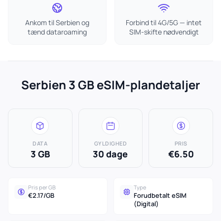
Ankom til Serbien og
Forbind til 4G/5G — intet
tænd dataroaming
SIM-skifte nødvendigt
Serbien 3 GB eSIM-plandetaljer
DATA
GYLDIGHED
PRIS
3 GB
30 dage
€6.50
Pris per GB
Type
€2.17/GB
Forudbetalt eSIM
(Digital)