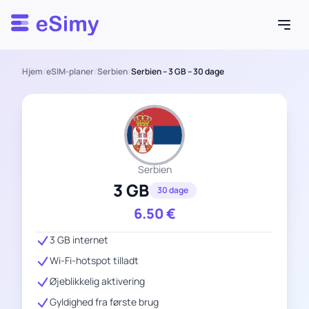
Esimy
Hjem
/
eSIM-planer
/
Serbien
/
Serbien – 3 GB – 30 dage
Serbien
3 GB
30 dage
6.50
€
3 GB internet
Wi-Fi-hotspot tilladt
Øjeblikkelig aktivering
Gyldighed fra første brug