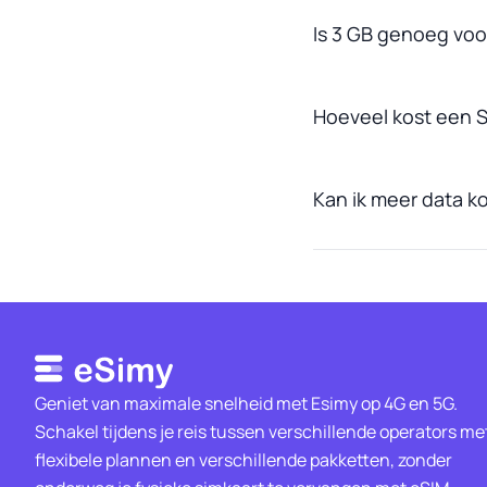
Is 3 GB genoeg voo
Hoeveel kost een S
Kan ik meer data ko
Geniet van maximale snelheid met Esimy op 4G en 5G.
Schakel tijdens je reis tussen verschillende operators me
flexibele plannen en verschillende pakketten, zonder