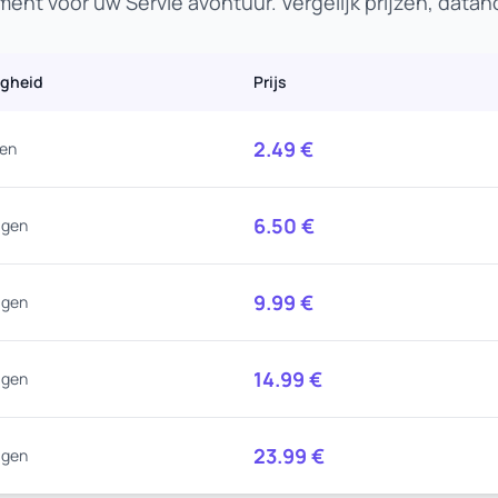
ent voor uw Servië avontuur. Vergelijk prijzen, data
igheid
Prijs
2.49
€
gen
6.50
€
agen
9.99
€
agen
14.99
€
agen
23.99
€
agen