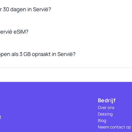
r 30 dagen in Servië?
ervië eSIM?
pen als 3 GB opraakt in Servië?
Bedrijf
Over ons
Dekking
t
Blog
Neem contact op