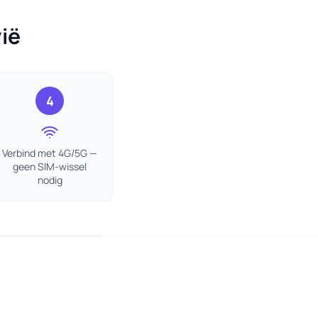
ië
4
Verbind met 4G/5G —
geen SIM-wissel
nodig