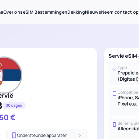
me
Over ons
eSIM Bestemmingen
Dekking
Nieuws
Neem contact op
Servië eSIM
Type
Prepaid 
(Digitaal)
Compatibel
ervië
iPhone, 
B
Pixel e.a.
30 dagen
.50
€
Bellen & S
Alleen da
Ondersteunde apparaten