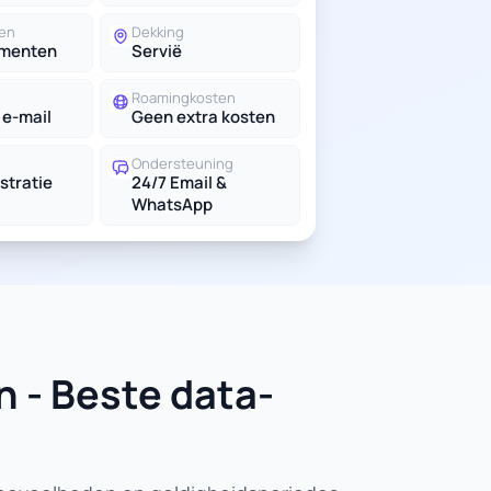
en
Dekking
ementen
Servië
Roamingkosten
 e-mail
Geen extra kosten
Ondersteuning
stratie
24/7 Email &
WhatsApp
 - Beste data-