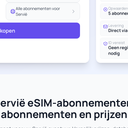
Alle abonnementen voor
Opwaarder
5 abonn
Servië
Levering
 kopen
Direct via
ID vereist
Geen regi
nodig
e Servië eSIM-abonnementen
abonnementen en prijzen