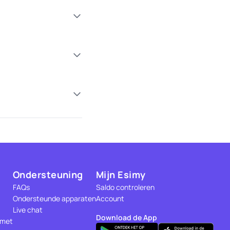
Ondersteuning
Mijn Esimy
FAQs
Saldo controleren
Ondersteunde apparaten
Account
Live chat
Download de App
 met