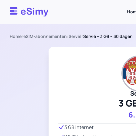
Esimy
Ho
Home
/
eSIM-abonnementen
/
Servië
/
Servië – 3 GB – 30 dagen
S
3 G
6
3 GB internet