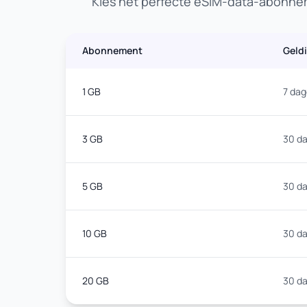
Kies het perfecte eSIM-data-abonnem
Abonnement
Geld
1 GB
7 da
3 GB
30 d
5 GB
30 d
10 GB
30 d
20 GB
30 d