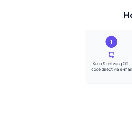
H
1
Koop & ontvang QR-
code direct via e-mail