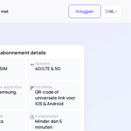
Selecteer taal
 met
Inloggen
NL
-abonnement details
Netwerk
eSIM
4G/LTE & 5G
e apparaten
Installatie
Samsung,
QR-code of
universele link voor
iOS & Android
MS
Installatietijd
ta
Minder dan 5
minuten