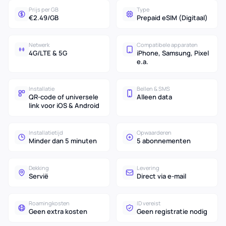
Prijs per GB
Type
€2.49/GB
Prepaid eSIM (Digitaal)
Netwerk
Compatibele apparaten
4G/LTE & 5G
iPhone, Samsung, Pixel
e.a.
Installatie
Bellen & SMS
QR-code of universele
Alleen data
link voor iOS & Android
Installatietijd
Opwaarderen
Minder dan 5 minuten
5 abonnementen
Dekking
Levering
Servië
Direct via e-mail
Roamingkosten
ID vereist
Geen extra kosten
Geen registratie nodig