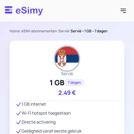
Esimy
Home
/
eSIM-abonnementen
/
Servië
/
Servië – 1 GB – 7 dagen
Servië
1 GB
7 dagen
2.49
€
1 GB internet
Wi-Fi hotspot toegestaan
Directe activering
Geldigheid vanaf eerste gebruik