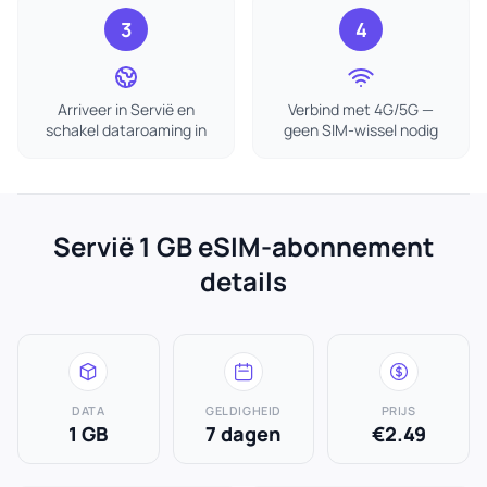
3
4
Arriveer in Servië en
Verbind met 4G/5G —
schakel dataroaming in
geen SIM-wissel nodig
Servië 1 GB eSIM-abonnement
details
DATA
GELDIGHEID
PRIJS
1 GB
7 dagen
€2.49