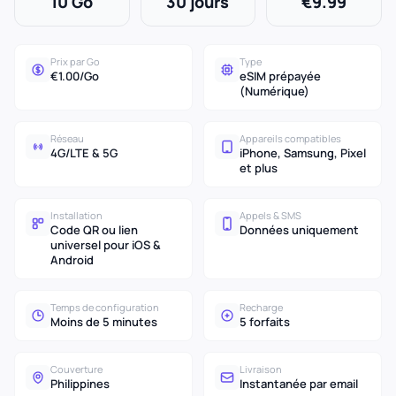
10 Go
30 jours
€9.99
Prix par Go
Type
€1.00/Go
eSIM prépayée
(Numérique)
Réseau
Appareils compatibles
4G/LTE & 5G
iPhone, Samsung, Pixel
et plus
Installation
Appels & SMS
Code QR ou lien
Données uniquement
universel pour iOS &
Android
Temps de configuration
Recharge
Moins de 5 minutes
5 forfaits
Couverture
Livraison
Philippines
Instantanée par email