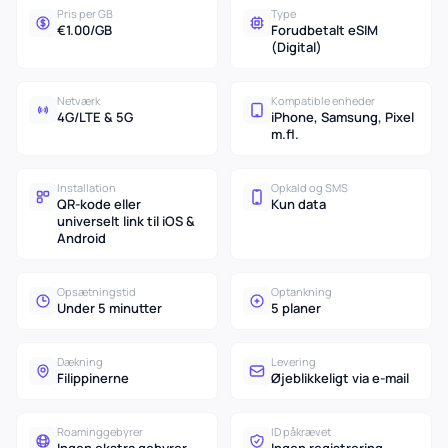
Pris per GB
Type
€1.00/GB
Forudbetalt eSIM
(Digital)
Netværk
Kompatible enheder
4G/LTE & 5G
iPhone, Samsung, Pixel
m.fl.
Installation
Opkald og SMS
QR-kode eller
Kun data
universelt link til iOS &
Android
Opsætningstid
Optankning
Under 5 minutter
5 planer
Dækning
Levering
Filippinerne
Øjeblikkeligt via e-mail
Roaminggebyrer
ID påkrævet