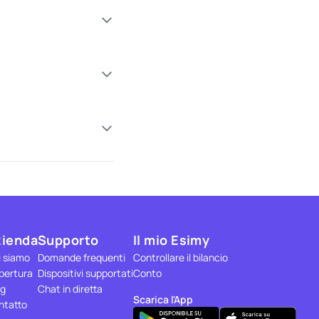
zienda
Supporto
Il mio Esimy
i siamo
Domande frequenti
Controllare il bilancio
pertura
Dispositivi supportati
Conto
og
Chat in diretta
Scarica l'App
ntatto