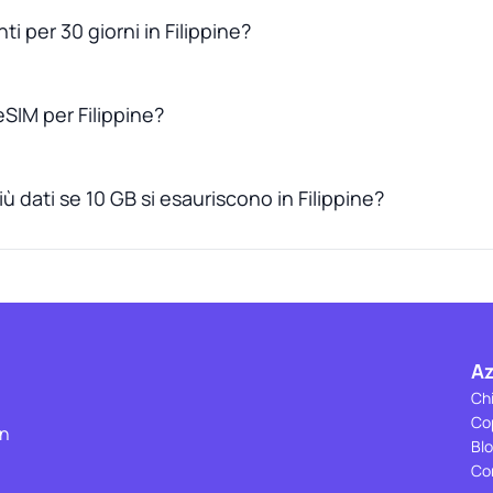
ti per 30 giorni in Filippine?
SIM per Filippine?
ù dati se 10 GB si esauriscono in Filippine?
A
Ch
Co
on
Bl
Co