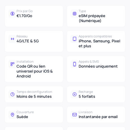
Prix par Go
Type
€1.70/Go
eSIM prépayée
(Numérique)
Réseau
Appareils compatibles
4G/LTE & 5G
iPhone, Samsung, Pixel
et plus
Installation
Appels & SMS
Code QR ou lien
Données uniquement
universel pour iOS &
Android
Temps de configuration
Recharge
Moins de 5 minutes
5 forfaits
Couverture
Livraison
Suède
Instantanée par email