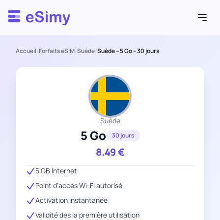
Esimy
Accueil
/
Forfaits eSIM
/
Suède
/
Suède – 5 Go – 30 jours
Suède
5 Go
30 jours
8.49
€
5 GB Internet
Point d'accès Wi-Fi autorisé
Activation instantanée
Validité dès la première utilisation