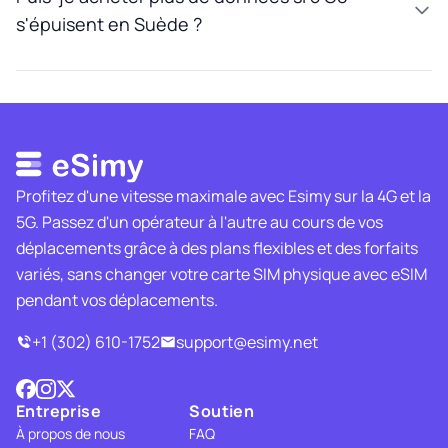
s'épuisent en Suède ?
Profitez d'une vitesse maximale avec Esimy sur la 4G et la
5G. Passez d'un opérateur à l'autre au cours de vos
déplacements grâce à des plans flexibles et des forfaits
variés, sans changer votre carte SIM physique avec eSIM
pendant vos déplacements.
+1 (302) 610-1752
support@esimy.net
Entreprise
Soutien
À propos de nous
FAQ