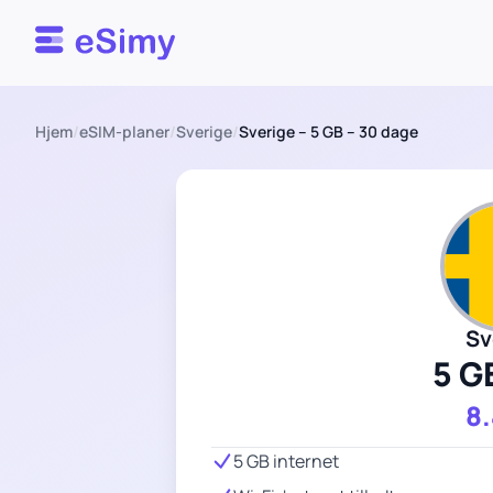
Esimy
Hjem
/
eSIM-planer
/
Sverige
/
Sverige – 5 GB – 30 dage
Sv
5 G
8
5 GB internet