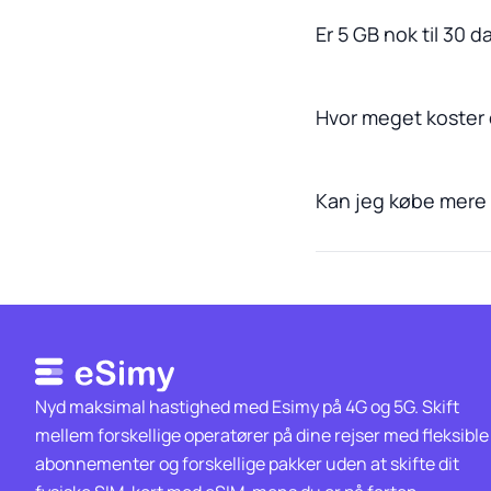
Er 5 GB nok til 30 d
Hvor meget koster 
Kan jeg købe mere d
Nyd maksimal hastighed med Esimy på 4G og 5G. Skift
mellem forskellige operatører på dine rejser med fleksible
abonnementer og forskellige pakker uden at skifte dit