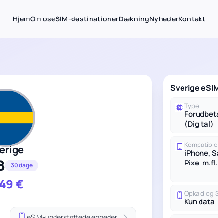
Hjem
Om os
eSIM-destinationer
Dækning
Nyheder
Kontakt
Sverige eSIM
Type
Forudbet
(Digital)
Kompatible
erige
iPhone, 
B
Pixel m.fl.
30 dage
.49
€
Opkald og
Kun data
eSIM-understøttede enheder