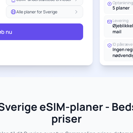
Optanknin
5 planer
Alle planer for Sverige
Levering
Øjeblikkel
øb nu
mail
ID påkræve
Ingen reg
nødvendi
Sverige eSIM-planer - Bed
priser