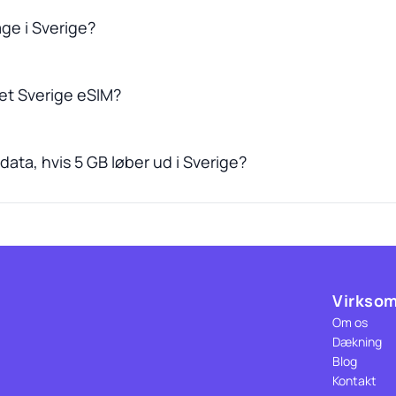
age i Sverige?
et Sverige eSIM?
ata, hvis 5 GB løber ud i Sverige?
Virkso
Om os
Dækning
Blog
Kontakt