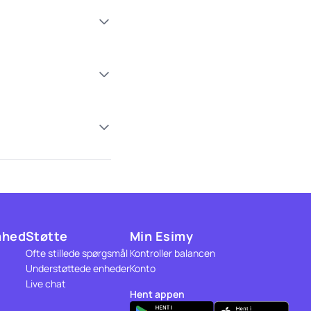
mhed
Støtte
Min Esimy
Ofte stillede spørgsmål
Kontroller balancen
Understøttede enheder
Konto
Live chat
Hent appen