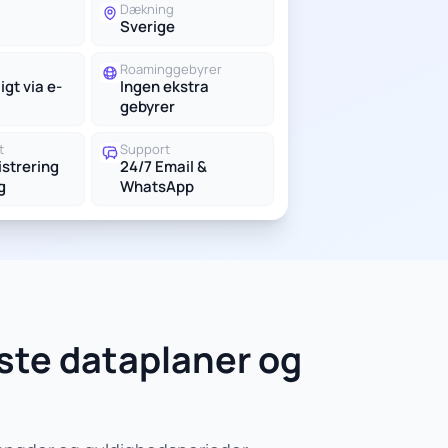
g
Dækning
Sverige
Roaminggebyrer
igt via e-
Ingen ekstra
gebyrer
t
Support
istrering
24/7 Email &
g
WhatsApp
ste dataplaner og