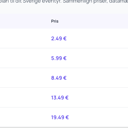
an til dit Sverige eventyr. Sammenlign priser, data
Pris
2.49
€
5.99
€
8.49
€
13.49
€
19.49
€