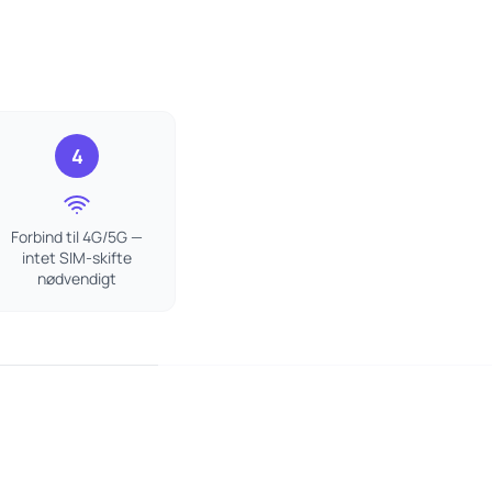
4
Forbind til 4G/5G —
intet SIM-skifte
nødvendigt