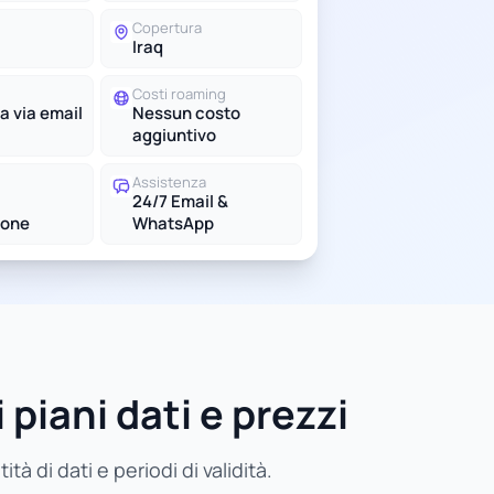
Copertura
Iraq
Costi roaming
a via email
Nessun costo
aggiuntivo
Assistenza
24/7 Email &
ione
WhatsApp
 piani dati e prezzi
à di dati e periodi di validità.