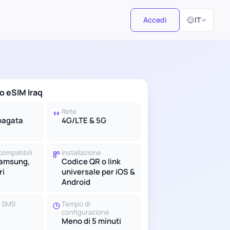
Seleziona la 
Accedi
IT
no eSIM Iraq
Rete
pagata
4G/LTE & 5G
compatibili
Installazione
Samsung,
Codice QR o link
ri
universale per iOS &
Android
e SMS
Tempo di
configurazione
Meno di 5 minuti