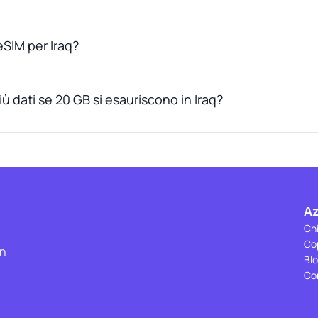
SIM per Iraq?
ù dati se 20 GB si esauriscono in Iraq?
A
Ch
Co
on
Bl
Co