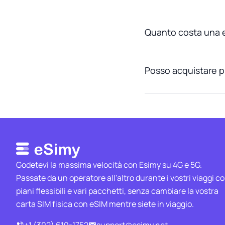
Quanto costa una e
Posso acquistare pi
Godetevi la massima velocità con Esimy su 4G e 5G.
Passate da un operatore all'altro durante i vostri viaggi c
piani flessibili e vari pacchetti, senza cambiare la vostra
carta SIM fisica con eSIM mentre siete in viaggio.