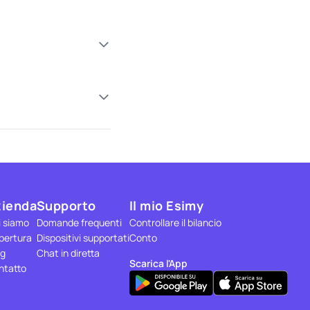
zienda
Supporto
Il mio Esimy
i siamo
Domande frequenti
Controllare il bilancio
pertura
Dispositivi supportati
Conto
og
Chat in diretta
Scarica l'App
ntatto