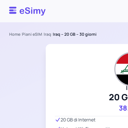
Esimy
Home
/
Piani eSIM
/
Iraq
/
Iraq – 20 GB – 30 giorni
20 
38
20 GB di Internet