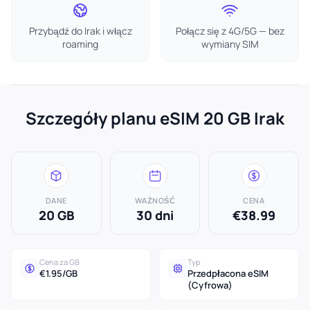
Przybądź do Irak i włącz
Połącz się z 4G/5G — bez
roaming
wymiany SIM
Szczegóły planu eSIM 20 GB Irak
DANE
WAŻNOŚĆ
CENA
20 GB
30 dni
€38.99
Cena za GB
Typ
€1.95/GB
Przedpłacona eSIM
(Cyfrowa)