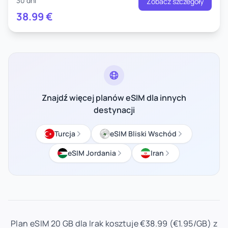
30 dni
Zobacz szczegóły
38.99
€
Znajdź więcej planów eSIM dla innych
destynacji
Turcja
eSIM Bliski Wschód
eSIM Jordania
Iran
Plan eSIM 20 GB dla Irak kosztuje €38.99 (€1.95/GB) z