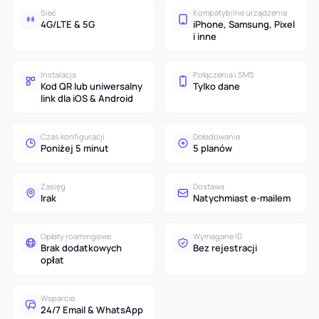
Sieć
Kompatybilne urządzenia
4G/LTE & 5G
iPhone, Samsung, Pixel
i inne
Instalacja
Połączenia i SMS
Kod QR lub uniwersalny
Tylko dane
link dla iOS & Android
Czas konfiguracji
Doładowanie
Poniżej 5 minut
5 planów
Zasięg
Dostawa
Irak
Natychmiast e-mailem
Opłaty roamingowe
Wymagane ID
Brak dodatkowych
Bez rejestracji
opłat
Wsparcie
24/7 Email & WhatsApp