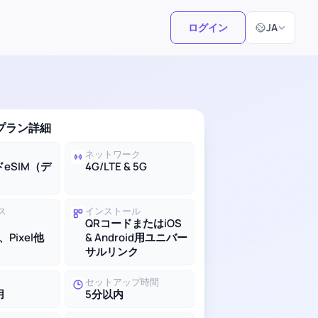
言語選択
ログイン
JA
Mプラン詳細
ネットワーク
eSIM（デ
4G/LTE & 5G
ス
インストール
QRコードまたはiOS
、Pixel他
& Android用ユニバー
サルリンク
セットアップ時間
用
5分以内