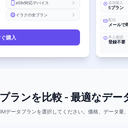
eSIM対応デバイス
追加購入
5プラン
ョ
イラクの全プラン
配信
メールで
すぐ購入
本人確認
登録不要
Mプランを比較 - 最適なデ
SIMデータプランを選択してください。価格、データ量