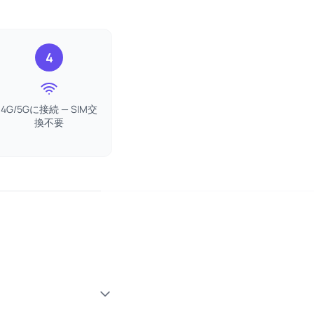
4
4G/5Gに接続 — SIM交
換不要