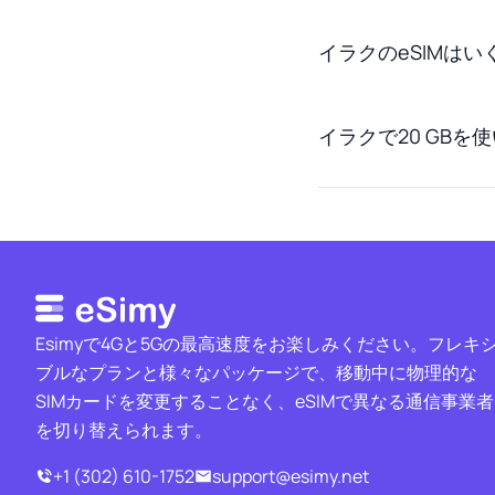
イラクのeSIMは
イラクで20 GB
Esimyで4Gと5Gの最高速度をお楽しみください。フレキ
ブルなプランと様々なパッケージで、移動中に物理的な
SIMカードを変更することなく、eSIMで異なる通信事業者
を切り替えられます。
+1 (302) 610-1752
support@esimy.net