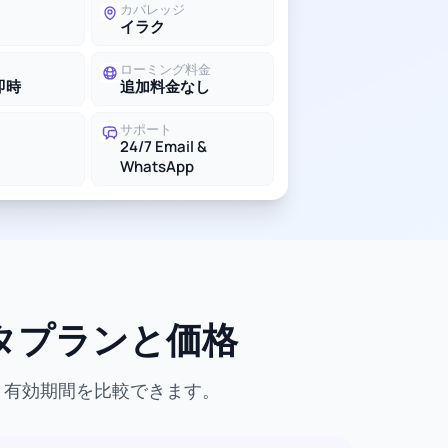
カバレッジ
イラク
ローミング料金
即時
追加料金なし
サポート
24/7 Email &
WhatsApp
ータプランと価格
、有効期間を比較できます。