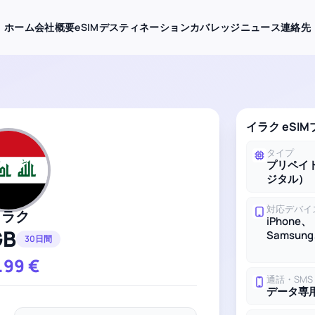
ホーム
会社概要
eSIMデスティネーション
カバレッジ
ニュース
連絡先
イラク eSI
タイプ
プリペイド
ジタル）
対応デバイ
イラク
iPhone、
GB
Samsung
30日間
.99
€
通話・SMS
データ専