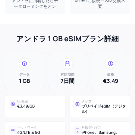
アンドラに到着したらデ
4G/5Gに接続 — SIM交換不
ータローミングをオン
要
アンドラ 1 GB eSIMプラン詳細
データ
有効期間
価格
1 GB
7日間
€3.49
GB単価
タイプ
€3.49/GB
プリペイドeSIM（デジタ
ル）
ネットワーク
対応デバイス
4G/LTE & 5G
iPhone、Samsung、