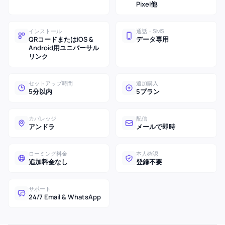
Pixel他
インストール
通話・SMS
QRコードまたはiOS &
データ専用
Android用ユニバーサル
リンク
セットアップ時間
追加購入
5分以内
5プラン
カバレッジ
配信
アンドラ
メールで即時
ローミング料金
本人確認
追加料金なし
登録不要
サポート
24/7 Email & WhatsApp