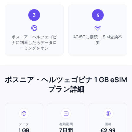
3
4
ボスニア・ヘルツェゴビ
4G/5Gに接続 — SIM交換不
ナに到着したらデータロ
要
ーミングをオン
ボスニア・ヘルツェゴビナ 1 GB eSIM
プラン詳細
データ
有効期間
価格
1 GB
7日間
€2.99