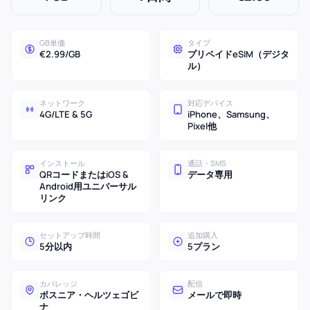
GB単価
タイプ
€2.99/GB
プリペイドeSIM（デジタ
ル）
ネットワーク
対応デバイス
4G/LTE & 5G
iPhone、Samsung、
Pixel他
インストール
通話・SMS
QRコードまたはiOS &
データ専用
Android用ユニバーサル
リンク
セットアップ時間
追加購入
5分以内
5プラン
カバレッジ
配信
ボスニア・ヘルツェゴビ
メールで即時
ナ