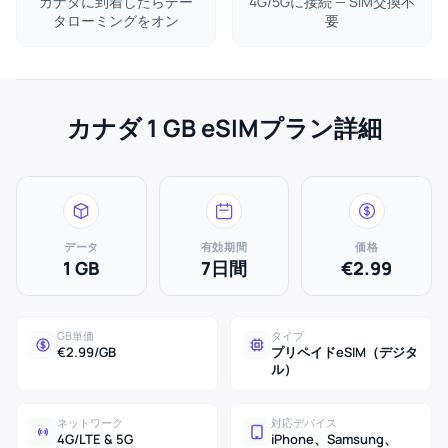
カナダに到着したらデー
4G/5Gに接続 — SIM交換不
タローミングをオン
要
カナダ 1 GB eSIMプラン詳細
データ
有効期間
価格
1 GB
7日間
€2.99
GB単価
タイプ
€2.99/GB
プリペイドeSIM（デジタ
ル）
ネットワーク
対応デバイス
4G/LTE & 5G
iPhone、Samsung、