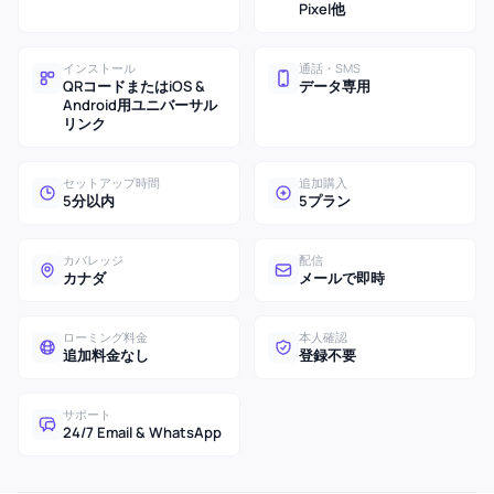
Pixel他
インストール
通話・SMS
QRコードまたはiOS &
データ専用
Android用ユニバーサル
リンク
セットアップ時間
追加購入
5分以内
5プラン
カバレッジ
配信
カナダ
メールで即時
ローミング料金
本人確認
追加料金なし
登録不要
サポート
24/7 Email & WhatsApp