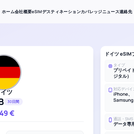
ホーム
会社概要
eSIMデスティネーション
カバレッジ
ニュース
連絡先
ドイツ eSI
タイプ
プリペイド
ジタル）
対応デバイ
ドイツ
iPhone、
B
Samsung
30日間
.49
€
通話・SMS
データ専