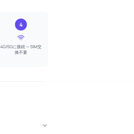
4
4G/5Gに接続 — SIM交
換不要