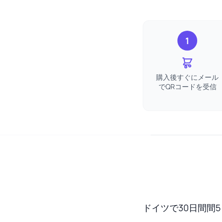
1
購入後すぐにメール
でQRコードを受信
ドイツで30日間間5