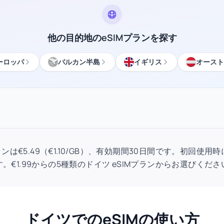
他の目的地のeSIMプランを探す
ーロッパ
バルカン半島
イギリス
オースト
Mプランは€5.49（€1.10/GB）、有効期間30日間です。初回
す。€1.99からの5種類のドイツ eSIMプランからお選びくださ
ドイツでのeSIMの使い方