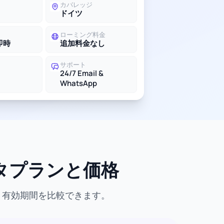
カバレッジ
ドイツ
ローミング料金
即時
追加料金なし
サポート
24/7 Email &
WhatsApp
ータプランと価格
、有効期間を比較できます。