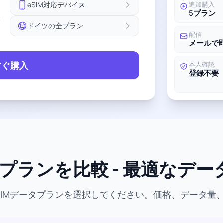
eSIM対応デバイス
追加購入
5プラン
ョ
ドイツの全プラン
配信
メールで
すぐ購入
本人確認
登録不要
Mプランを比較 - 最適なデ
SIMデータプランを選択してください。価格、データ量