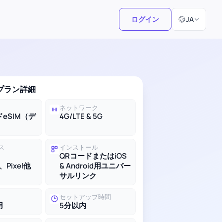
言語選択
ログイン
JA
Mプラン詳細
ネットワーク
eSIM（デ
4G/LTE & 5G
ス
インストール
QRコードまたはiOS
、Pixel他
& Android用ユニバー
サルリンク
セットアップ時間
用
5分以内