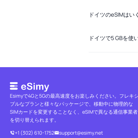
ドイツのeSIMは
ドイツで5 GBを
Esimyで4Gと5Gの最高速度をお楽しみください。フレキ
ブルなプランと様々なパッケージで、移動中に物理的な
SIMカードを変更することなく、eSIMで異なる通信事業者
を切り替えられます。
+1 (302) 610-1752
support@esimy.net