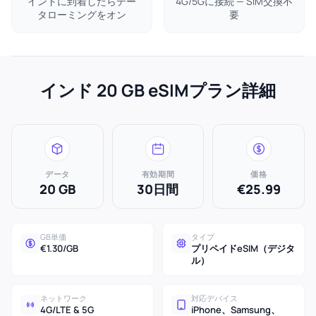
インドに到着したらデー
4G/5Gに接続 — SIM交換不
タローミングをオン
要
インド 20 GB eSIMプラン詳細
データ
有効期間
価格
20 GB
30日間
€25.99
GB単価
タイプ
€1.30/GB
プリペイドeSIM（デジタ
ル）
ネットワーク
対応デバイス
4G/LTE & 5G
iPhone、Samsung、