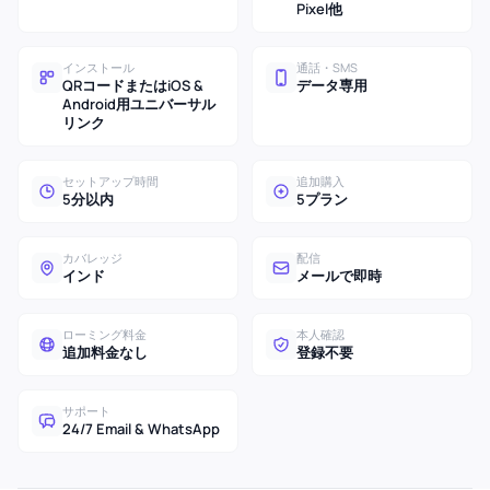
Pixel他
インストール
通話・SMS
QRコードまたはiOS &
データ専用
Android用ユニバーサル
リンク
セットアップ時間
追加購入
5分以内
5プラン
カバレッジ
配信
インド
メールで即時
ローミング料金
本人確認
追加料金なし
登録不要
サポート
24/7 Email & WhatsApp