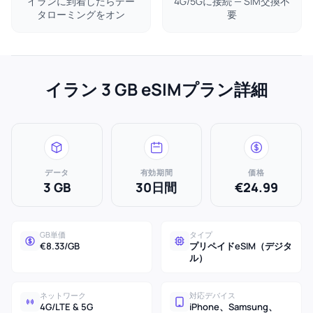
イランに到着したらデー
4G/5Gに接続 — SIM交換不
タローミングをオン
要
イラン 3 GB eSIMプラン詳細
データ
有効期間
価格
3 GB
30日間
€24.99
GB単価
タイプ
€8.33/GB
プリペイドeSIM（デジタ
ル）
ネットワーク
対応デバイス
4G/LTE & 5G
iPhone、Samsung、