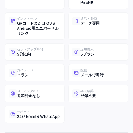
Pixel他
インストール
通話・SMS
QRコードまたはiOS &
データ専用
Android用ユニバーサル
リンク
セットアップ時間
追加購入
5分以内
5プラン
カバレッジ
配信
イラン
メールで即時
ローミング料金
本人確認
追加料金なし
登録不要
サポート
24/7 Email & WhatsApp