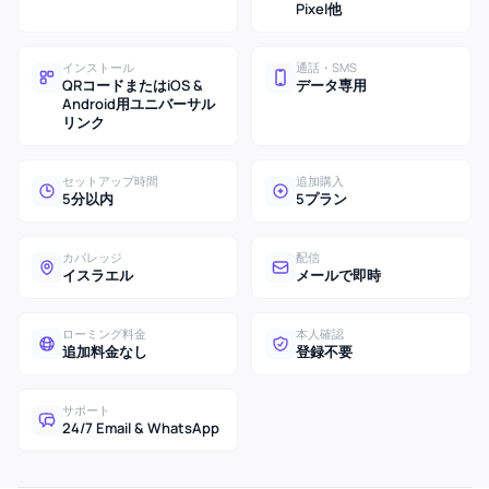
Pixel他
インストール
通話・SMS
QRコードまたはiOS &
データ専用
Android用ユニバーサル
リンク
セットアップ時間
追加購入
5分以内
5プラン
カバレッジ
配信
イスラエル
メールで即時
ローミング料金
本人確認
追加料金なし
登録不要
サポート
24/7 Email & WhatsApp