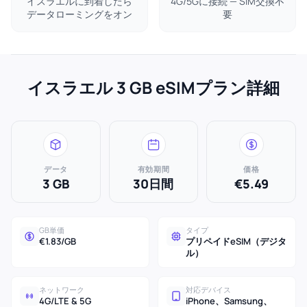
イスラエルに到着したら
4G/5Gに接続 — SIM交換不
データローミングをオン
要
イスラエル 3 GB eSIMプラン詳細
データ
有効期間
価格
3 GB
30日間
€5.49
GB単価
タイプ
€1.83/GB
プリペイドeSIM（デジタ
ル）
ネットワーク
対応デバイス
4G/LTE & 5G
iPhone、Samsung、