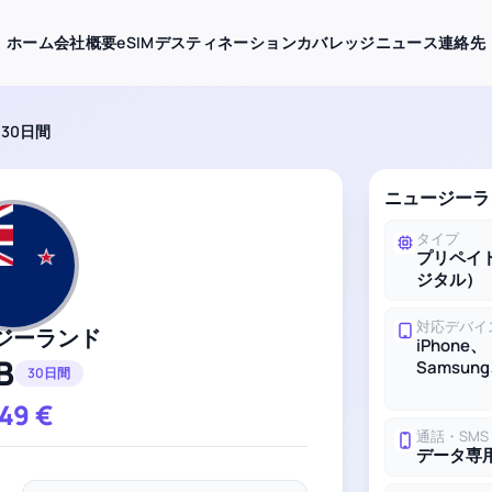
ホーム
会社概要
eSIMデスティネーション
カバレッジ
ニュース
連絡先
 30日間
ニュージーラン
タイプ
プリペイド
ジタル）
対応デバイ
ジーランド
iPhone、
B
Samsung
30日間
.49
€
通話・SMS
データ専