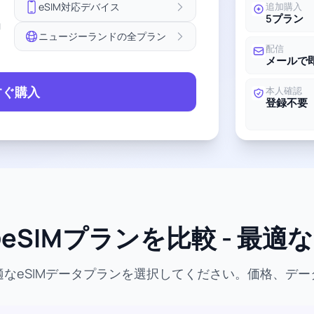
eSIM対応デバイス
追加購入
5プラン
ョ
ニュージーランドの全プラン
配信
メールで
すぐ購入
本人確認
登録不要
SIMプランを比較 - 最
なeSIMデータプランを選択してください。価格、デ