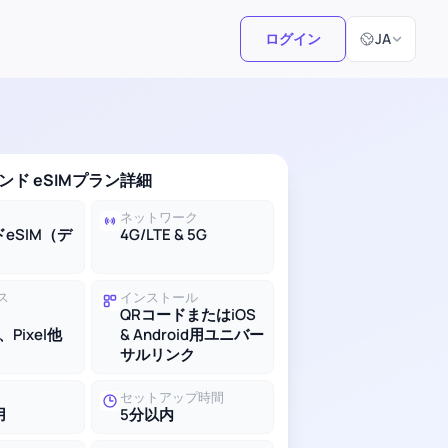
言語選択
ログイン
JA
ド eSIMプラン詳細
ネットワーク
eSIM（デ
4G/LTE & 5G
ス
インストール
QRコードまたはiOS
、Pixel他
& Android用ユニバー
サルリンク
セットアップ時間
用
5分以内