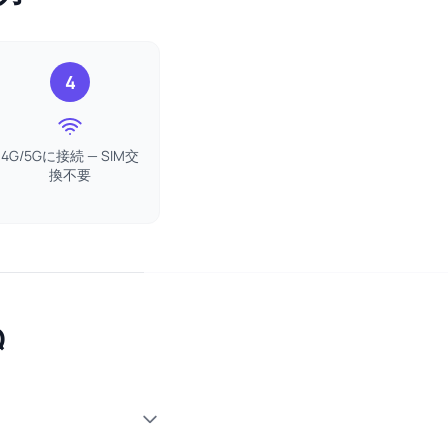
4
4G/5Gに接続 — SIM交
換不要
Q