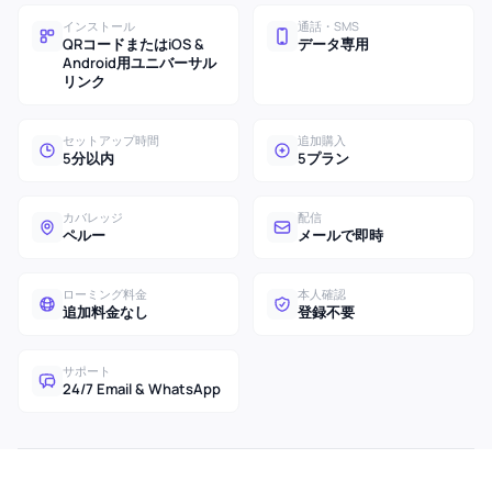
インストール
通話・SMS
QRコードまたはiOS &
データ専用
Android用ユニバーサル
リンク
セットアップ時間
追加購入
5分以内
5プラン
カバレッジ
配信
ペルー
メールで即時
ローミング料金
本人確認
追加料金なし
登録不要
サポート
24/7 Email & WhatsApp