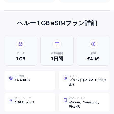
ペルー 1 GB eSIMプラン詳細
データ
有効期間
価格
1 GB
7日間
€4.49
GB単価
タイプ
€4.49/GB
プリペイドeSIM（デジタ
ル）
ネットワーク
対応デバイス
4G/LTE & 5G
iPhone、Samsung、
Pixel他