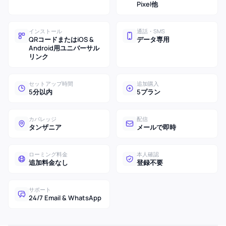
Pixel他
インストール
通話・SMS
QRコードまたはiOS &
データ専用
Android用ユニバーサル
リンク
セットアップ時間
追加購入
5分以内
5プラン
カバレッジ
配信
タンザニア
メールで即時
ローミング料金
本人確認
追加料金なし
登録不要
サポート
24/7 Email & WhatsApp