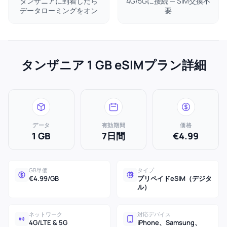
タンザニアに到着したら
4G/5Gに接続 — SIM交換不
データローミングをオン
要
タンザニア 1 GB eSIMプラン詳細
データ
有効期間
価格
1 GB
7日間
€4.99
GB単価
タイプ
€4.99/GB
プリペイドeSIM（デジタ
ル）
ネットワーク
対応デバイス
4G/LTE & 5G
iPhone、Samsung、