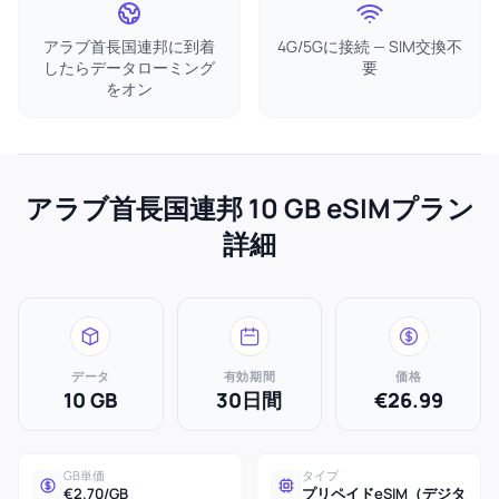
アラブ首長国連邦に到着
4G/5Gに接続 — SIM交換不
したらデータローミング
要
をオン
アラブ首長国連邦 10 GB eSIMプラン
詳細
データ
有効期間
価格
10 GB
30日間
€26.99
GB単価
タイプ
€2.70/GB
プリペイドeSIM（デジタ