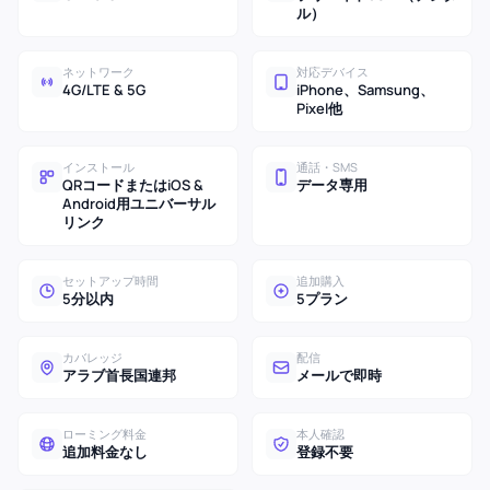
ル）
ネットワーク
対応デバイス
4G/LTE & 5G
iPhone、Samsung、
Pixel他
インストール
通話・SMS
QRコードまたはiOS &
データ専用
Android用ユニバーサル
リンク
セットアップ時間
追加購入
5分以内
5プラン
カバレッジ
配信
アラブ首長国連邦
メールで即時
ローミング料金
本人確認
追加料金なし
登録不要