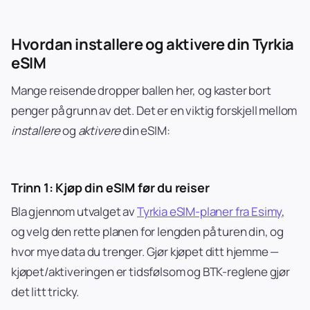
Hvordan installere og aktivere din Tyrkia
eSIM
Mange reisende dropper ballen her, og kaster bort
penger på grunn av det. Det er en viktig forskjell mellom
installere
og
aktivere
din eSIM:
Trinn 1: Kjøp din eSIM før du reiser
Bla gjennom utvalget av
Tyrkia eSIM-planer fra Esimy
,
og velg den rette planen for lengden på turen din, og
hvor mye data du trenger. Gjør kjøpet ditt hjemme —
kjøpet/aktiveringen er tidsfølsom og BTK-reglene gjør
det litt tricky.