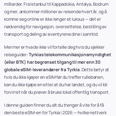
milliarder. Fra Istanbul til Kappadokia, Antalya, Bodrum
og mer, ankommer millioner av reisende hvert år, og å
komme seg online er ikke lenger et luksus — det er
nødvendig for navigasjon, oversettelse, bestilling av
transport og deling av eventyrene dine i sanntid.
Men her er hva de ikke vil fortelle deg hvis du sjekker
reiseguider:
Tyrkias telekommunikasjonsmyndighet
(eller BTK) har begrenset tilgang til mer enn 30
globale eSIM-leverandører fra Tyrkia
. Dette betyr at
hvis du ikke kjøper en eSIM før du treffer rullebanen,
kan du ikke kjøpe en etter at du har landet, og du vil bli
forvirret når du prøver å bruke lokal offentlig transport.
I denne guiden finner du alt du trenger å vite for å få
den beste eSIM-en for Tyrkia i 2026 — hvilke nettverk