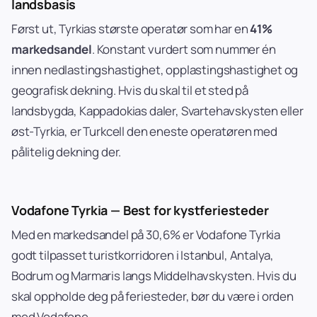
landsbasis
Først ut, Tyrkias største operatør som har en
41%
markedsandel
. Konstant vurdert som nummer én
innen nedlastingshastighet, opplastingshastighet og
geografisk dekning. Hvis du skal til et sted på
landsbygda, Kappadokias daler, Svartehavskysten eller
øst-Tyrkia, er Turkcell den eneste operatøren med
pålitelig dekning der.
Vodafone Tyrkia — Best for kystferiesteder
Med en markedsandel på 30,6% er Vodafone Tyrkia
godt tilpasset turistkorridoren i Istanbul, Antalya,
Bodrum og Marmaris langs Middelhavskysten. Hvis du
skal oppholde deg på feriesteder, bør du være i orden
med Vodafone.