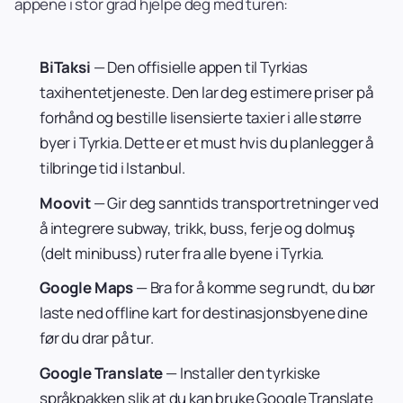
appene i stor grad hjelpe deg med turen:
BiTaksi
— Den offisielle appen til Tyrkias
taxihentetjeneste. Den lar deg estimere priser på
forhånd og bestille lisensierte taxier i alle større
byer i Tyrkia. Dette er et must hvis du planlegger å
tilbringe tid i Istanbul.
Moovit
— Gir deg sanntids transportretninger ved
å integrere subway, trikk, buss, ferje og dolmuş
(delt minibuss) ruter fra alle byene i Tyrkia.
Google Maps
— Bra for å komme seg rundt, du bør
laste ned offline kart for destinasjonsbyene dine
før du drar på tur.
Google Translate
— Installer den tyrkiske
språkpakken slik at du kan bruke Google Translate