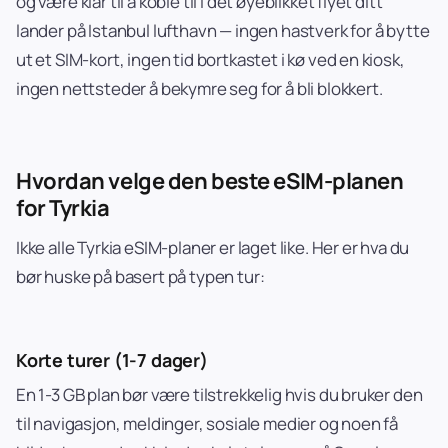
og være klar til å koble til i det øyeblikket flyet ditt
lander på Istanbul lufthavn — ingen hastverk for å bytte
ut et SIM-kort, ingen tid bortkastet i kø ved en kiosk,
ingen nettsteder å bekymre seg for å bli blokkert.
Hvordan velge den beste eSIM-planen
for Tyrkia
Ikke alle Tyrkia eSIM-planer er laget like. Her er hva du
bør huske på basert på typen tur:
Korte turer (1-7 dager)
En 1-3 GB plan bør være tilstrekkelig hvis du bruker den
til navigasjon, meldinger, sosiale medier og noen få