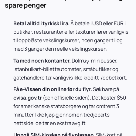
spare penger
Betal alltid i tyrkisk lira.
Å betale i USD eller EUR i
butikker, restauranter eller taxiturer fører vanligvis
til oppblåste vekslingskurser, noen ganger til og
med 3 ganger den reelle vekslingskursen.
Ta med noen kontanter.
Dolmuş-minibusser,
Istanbulkart-billettautomater, småbutikker og
gatehandlere tar vanligvis ikke kreditt-/debetkort.
Få e-Visaen din online før du flyr.
Søk bare på
evisa.gov.tr
(den offisielle siden). Det koster $50
for amerikanske statsborgere og tar omtrent 3
minutter. Ikke kjøp gjennom en tredjeparts
nettside, de tar en ekstra avgift.
Unngå SIM-kiosken på flyplassen.
SIM-kort på