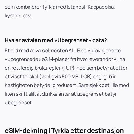
som kombinerer Tyrkia med Istanbul, Kappadokia,
kysten, osv.
Hva er avtalen med «Ubegrenset» data?
Et ord med advarsel, nesten ALLE selvprovisjonerte
«ubegrensede» eSIM-planer fra hver leverandør vil ha
en rettferdig bruksregler (FUP), noe som betyr at etter
et visst terskel (vanligvis 500 MB-1 GB) daglig, blir
hastigheten betydelig redusert. Bare sjekk det lille med
liten skrift slik at du ikke antar at ubegrenset betyr
ubegrenset.
eSIM-dekning i Tyrkia etter destinasjon