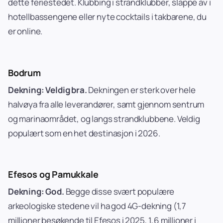
dette feriestedet. Klubbing i strandklubber, slappe av i
hotellbassengene eller nyte cocktails i takbarene, du
er online.
Bodrum
Dekning: Veldig bra.
Dekningen er sterk over hele
halvøya fra alle leverandører, samt gjennom sentrum
og marinaområdet, og langs strandklubbene. Veldig
populært som en het destinasjon i 2026.
Efesos og Pamukkale
Dekning: God.
Begge disse svært populære
arkeologiske stedene vil ha god 4G-dekning (1,7
millioner besøkende til Efesos i 2025, 1,6 millioner i