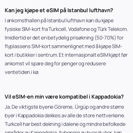
Kan jeg kjøpe et eSIM på Istanbul lufthavn?
I ankomsthallen på Istanbul lufthavn kan du kjøpe
fysiske SIM-kort fra Turkcell, Vodafone og Türk Telekom.
Imidlertid er det en betydelig prisøkning (50-70%) for
flyplassens SIM-kort sammenlignet med å kjøpe SIM-
kort i butikker i sentrum. Et internasjonalt eSIM kjøpt før
ankomst vil spare deg for penger og redusere
ventetiden i kø.
Vil eSIM-en min være kompatibel i Kappadokia?
Ja. De viktigste byene Göreme, Ürgüp og andre større
byer i Kappadokia dekkes av alle de store nettverkene.
Turkcell har best dekning i dalene og mindre befolkede
områder av Kappadokia. Avhengig av hvor du bor, kan