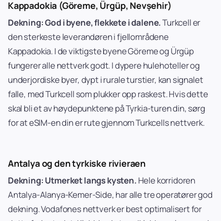
Kappadokia (Göreme, Ürgüp, Nevşehir)
Dekning: God i byene, flekkete i dalene.
Turkcell er
den sterkeste leverandøren i fjellområdene
Kappadokia. I de viktigste byene Göreme og Ürgüp
fungerer alle nettverk godt. I dypere hulehoteller og
underjordiske byer, dypt i rurale turstier, kan signalet
falle, med Turkcell som plukker opp raskest. Hvis dette
skal bli et av høydepunktene på Tyrkia-turen din, sørg
for at eSIM-en din er rute gjennom Turkcells nettverk.
Antalya og den tyrkiske rivieraen
Dekning: Utmerket langs kysten.
Hele korridoren
Antalya-Alanya-Kemer-Side, har alle tre operatører god
dekning. Vodafones nettverk er best optimalisert for