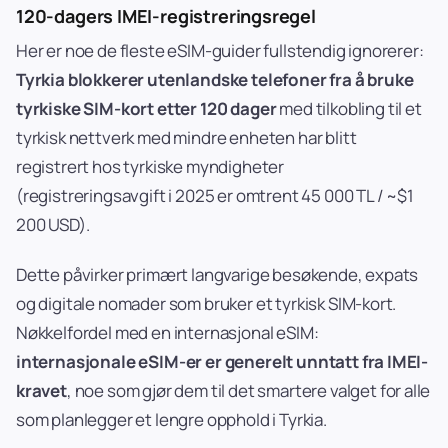
120-dagers IMEI-registreringsregel
Her er noe de fleste eSIM-guider fullstendig ignorerer:
Tyrkia blokkerer utenlandske telefoner fra å bruke
tyrkiske SIM-kort etter 120 dager
med tilkobling til et
tyrkisk nettverk med mindre enheten har blitt
registrert hos tyrkiske myndigheter
(registreringsavgift i 2025 er omtrent 45 000 TL / ~$1
200 USD).
Dette påvirker primært langvarige besøkende, expats
og digitale nomader som bruker et tyrkisk SIM-kort.
Nøkkelfordel med en internasjonal eSIM:
internasjonale eSIM-er er generelt unntatt fra IMEI-
kravet
, noe som gjør dem til det smartere valget for alle
som planlegger et lengre opphold i Tyrkia.