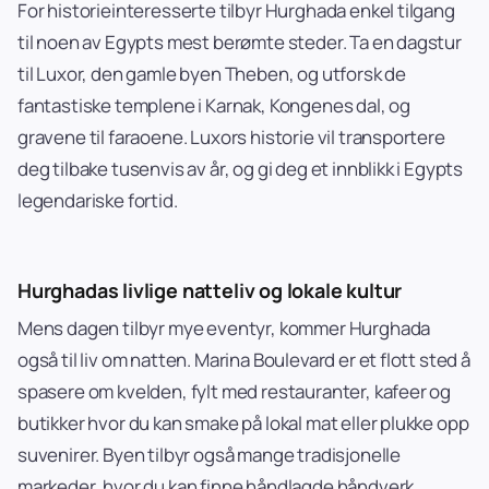
For historieinteresserte tilbyr Hurghada enkel tilgang
til noen av Egypts mest berømte steder. Ta en dagstur
til Luxor, den gamle byen Theben, og utforsk de
fantastiske templene i Karnak, Kongenes dal, og
gravene til faraoene. Luxors historie vil transportere
deg tilbake tusenvis av år, og gi deg et innblikk i Egypts
legendariske fortid.
Hurghadas livlige natteliv og lokale kultur
Mens dagen tilbyr mye eventyr, kommer Hurghada
også til liv om natten. Marina Boulevard er et flott sted å
spasere om kvelden, fylt med restauranter, kafeer og
butikker hvor du kan smake på lokal mat eller plukke opp
suvenirer. Byen tilbyr også mange tradisjonelle
markeder, hvor du kan finne håndlagde håndverk,