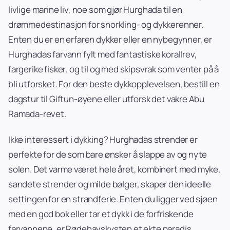
livlige marine liv, noe som gjør Hurghada til en
drømmedestinasjon for snorkling- og dykkerenner.
Enten du er en erfaren dykker eller en nybegynner, er
Hurghadas farvann fylt med fantastiske korallrev,
fargerike fisker, og til og med skipsvrak som venter på å
bli utforsket. For den beste dykkopplevelsen, bestill en
dagstur til Giftun-øyene eller utforsk det vakre Abu
Ramada-revet.
Ikke interessert i dykking? Hurghadas strender er
perfekte for de som bare ønsker å slappe av og nyte
solen. Det varme været hele året, kombinert med myke,
sandete strender og milde bølger, skaper den ideelle
settingen for en strandferie. Enten du ligger ved sjøen
med en god bok eller tar et dykk i de forfriskende
farvannene, er Rødehavskysten et ekte paradis.