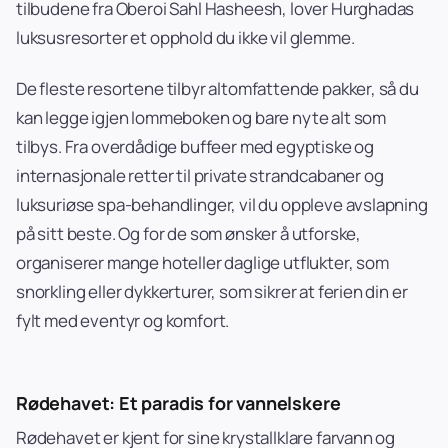
tilbudene fra Oberoi Sahl Hasheesh, lover Hurghadas
luksusresorter et opphold du ikke vil glemme.
De fleste resortene tilbyr altomfattende pakker, så du
kan legge igjen lommeboken og bare nyte alt som
tilbys. Fra overdådige buffeer med egyptiske og
internasjonale retter til private strandcabaner og
luksuriøse spa-behandlinger, vil du oppleve avslapning
på sitt beste. Og for de som ønsker å utforske,
organiserer mange hoteller daglige utflukter, som
snorkling eller dykkerturer, som sikrer at ferien din er
fylt med eventyr og komfort.
Rødehavet: Et paradis for vannelskere
Rødehavet er kjent for sine krystallklare farvann og