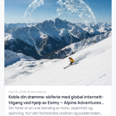
mar 16, 2026
·
10 min lesetid
Koble din drømme-skiferie med global internett-
tilgang ved hjelp av Esimy — Alpine Adventures
Worldwide fra Alpene til Balkan
Ski-ferier er en unik blanding av moro, skjønnhet og
spenning. Nyt den fantastiske utsikten og puddersnøen,