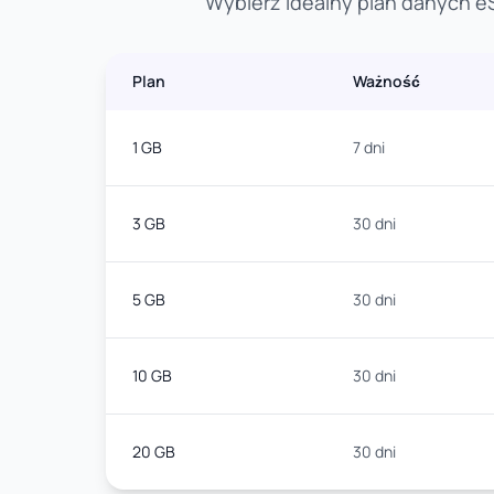
Wybierz idealny plan danych eS
Plan
Ważność
1 GB
7 dni
3 GB
30 dni
5 GB
30 dni
10 GB
30 dni
20 GB
30 dni