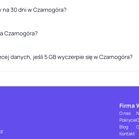
y na 30 dni w Czarnogóra?
dla Czarnogóra?
cej danych, jeśli 5 GB wyczerpie się w Czarnogóra?
Firma
O nas
N
Pokrycie
O
Blog
C
ez
Kontakt