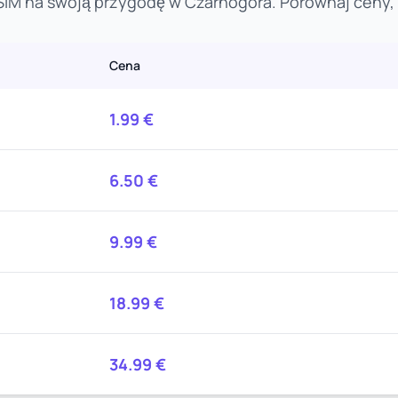
IM na swoją przygodę w Czarnogóra. Porównaj ceny, i
Cena
1.99
€
6.50
€
9.99
€
18.99
€
34.99
€