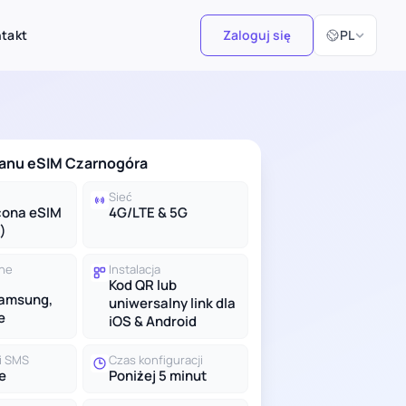
Wybierz język
takt
Zaloguj się
PL
lanu eSIM Czarnogóra
Sieć
cona eSIM
4G/LTE & 5G
)
lne
Instalacja
Kod QR lub
Samsung,
uniwersalny link dla
e
iOS & Android
 i SMS
Czas konfiguracji
e
Poniżej 5 minut