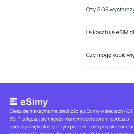
Czy 5 GB wystarcz
Ile kosztuje eSIM 
Czy mogę kupić wię
Ciesz się maksymalną prędkością z Esimy w sieciach 4G i
5G. Przełączaj się między różnymi operatorami podczas
podróży dzięki elastycznym planom i różnym pakietom, b