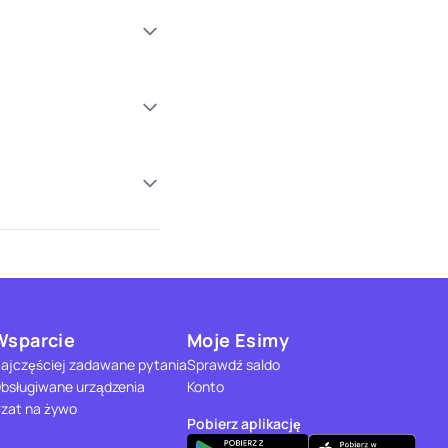
Wsparcie
Moje Esimy
ajczęściej zadawane pytania
Sprawdź saldo
bsługiwane urządzenia
Konto
zat na żywo
Pobierz aplikację