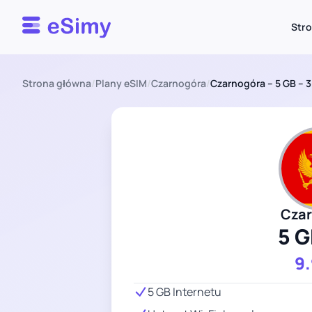
Esimy
Str
Strona główna
/
Plany eSIM
/
Czarnogóra
/
Czarnogóra – 5 GB – 3
Cza
5 G
9
5 GB Internetu