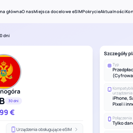
ona główna
O nas
Miejsca docelowe eSIM
Pokrycie
Aktualności
Kon
0 dni
Szczegóły p
Typ
Przedpła
(Cyfrowa
Kompatybi
rnogóra
urządzenia
B
iPhone, 
30 dni
Pixel i inn
.99
€
Połączenia
Tylko dan
Urządzenia obsługujące eSIM