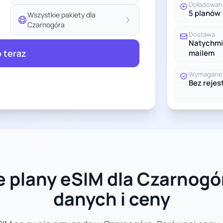
Doładowan
5 planów
Wszystkie pakiety dla
Czarnogóra
Dostawa
Natychmi
 teraz
mailem
Wymagane 
Bez rejest
 plany eSIM dla Czarnogór
danych i ceny