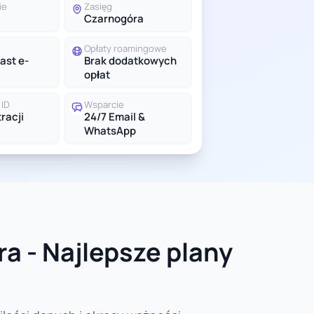
ie
Zasięg
Czarnogóra
Opłaty roamingowe
ast e-
Brak dodatkowych
opłat
ID
Wsparcie
racji
24/7 Email &
WhatsApp
a - Najlepsze plany